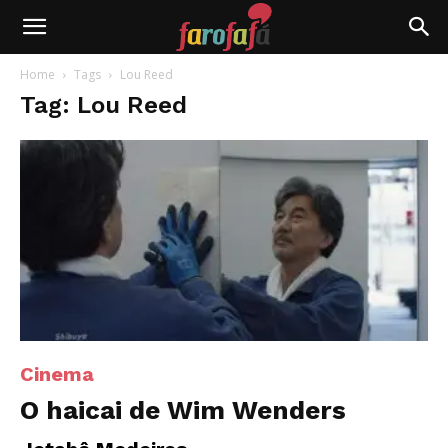
Farofafá
Home
Tags
Lou Reed
Tag: Lou Reed
Cinema
O haicai de Wim Wenders