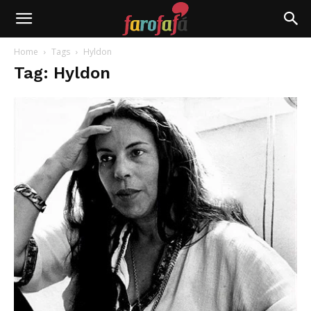
Farofafá
Home
Tags
Hyldon
Tag: Hyldon