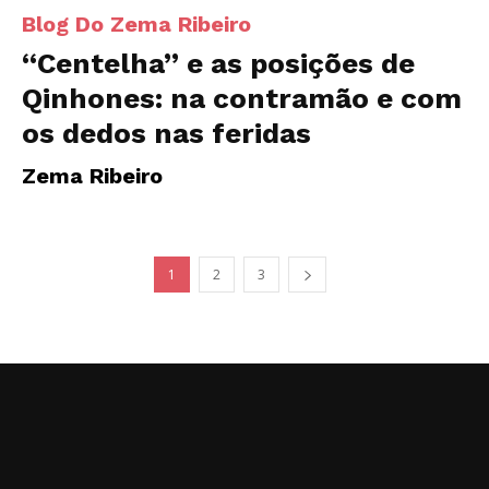
Blog Do Zema Ribeiro
“Centelha” e as posições de
Qinhones: na contramão e com
os dedos nas feridas
Zema Ribeiro
1
2
3