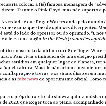
recisaria colocar a (já) famosa mensagem de “adver
 dizem: ‘Eu amo o Pink Floyd, mas não suporto a pol
o? A verdade é que Roger Waters anda pelo mundo 
ão, não é uma questão de opiniões divergentes. M
ê está do lado do opressor ou do oprimido. “E nós
ue a letra da canção
In the Flesh
(
traduções aqui do
olítico, nasceu já da última turnê de Roger Waters
ura, o País vivia a iminência de uma eleição preside
ncher estádios em qualquer lugar do Planeta, ter 
 àquela altura. Mas ele não achou conveniente: u
conflagração e trevas, e os sinais disso eram muit
ncia e as
fake news
do oportunismo oficial. Como 
para o próprio roteiro do show: a quinta música d
 de 2023, que Roger toca ao piano, acompanhado 