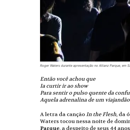
Roger Waters durante apresentação no Allianz Parque, 
Então você achou que
Ia curtir ir ao show
Para sentir o pulso quente da conf
Aquela adrenalina de um viajandão
A letra da canção
In the Flesh
, da 
Waters tocou nessa noite de doming
Parque
, a despeito de seus 44 an