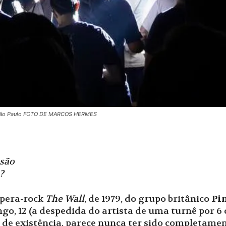
em São Paulo FOTO DE MARCOS HERMES
usão
?
ópera-rock
The Wall
, de 1979, do grupo britânico
Pi
o, 12 (a despedida do artista de uma turnê por 6 c
os de existência, parece nunca ter sido completame