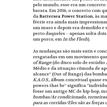
pelo mundo, esse era um concerto
barata. Em 2016, o concerto com qu
da
Battersea Power Station
, às m
féerie era ainda mais impressiona
um muro e depois era demolido e vi
perto daqueles – apenas solta dois
um porco, em
In the Flesh
).
As mudanças são mais sutis e conc
resgatadas em um movimento que pa
of Range
(do disco solo de estúdio
Médio e da situação cômoda de apo
alcance” (Out of Range) das bomba
K.A.O.S.
, álbum conceitual quase e
powers that be” significa “indiví
fosse um antigo MC de hip-hop, m
bombas/Ar condicionado, torneiras
para as corridas/Eles são as forças