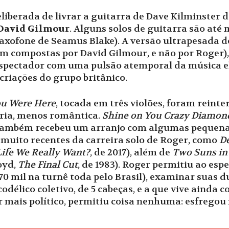
eliberada de livrar a guitarra de Dave Kilminster
David Gilmour
. Alguns solos de guitarra são at
axofone de Seamus Blake). A versão ultrapesada 
m compostas por David Gilmour, e não por Roger),
espectador com uma pulsão atemporal da música e
riações do grupo britânico.
u Were Here
, tocada em três violões, foram reint
ria, menos romântica.
Shine on You Crazy Diamon
d, também recebeu um arranjo com algumas pequen
 muito recentes da carreira solo de Roger, como
Dé
 Life We Really Want?
, de 2017), além de
Two Suns in
oyd,
The Final Cut
, de 1983). Roger permitiu ao esp
70 mil na turnê toda pelo Brasil), examinar suas d
délico coletivo, de 5 cabeças, e a que vive ainda 
r mais político, permitiu coisa nenhuma: esfregou 