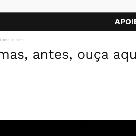
APOI
i uma coisinha…)
(mas, antes, ouça aq