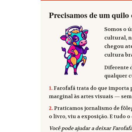
Precisamos de um quilo 
Somos o ún
cultural, n
chegou até
cultura bra
Diferente 
qualquer cu
1.
Farofafá trata do que importa p
marginal às artes visuais — sem
2.
Praticamos jornalismo de fôleg
o livro, viu a exposição. E tudo
Você pode ajudar a deixar Farofafá