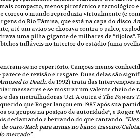
 mais compacto, menos pirotécnico e tecnológico 
e correu o mundo reproduzia virtualmente (e com i
argens do Rio Tâmisa, que está na capa do disco
An
nte, até um avião se chocava contra o palco, explo
rava uma pilha gigante de milhares de “tijolos”. 
 bichos infláveis no interior do estádio (uma ovel
entram-se no repertório. Canções menos conhecida
rece de revisão e resgate. Duas delas são signif
Amused to Death
, de 1992) trata das intervenções
iar massacres e se mostrar um valente cheio de r
s e das metralhadoras Uzi. A outra é
The Powers T
squecido que Roger lançou em 1987 após sua partid
duos ou grupos na posição de autoridade”, e Roger 
ais declamando e berrando do que cantando.
“Eles
 de ouro/Rack para armas no banco traseiro/Calotas
 do mercado”
.