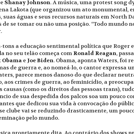
e
Shanay Johnson
. A música, uma protest song 
ígena Lakota (que organizou um ato monumental, e
, suas águas e seus recursos naturais em North Da
s de se tomar ou não uma posição. “Todo mundo n
.
tons a educação sentimental política que Roger 
ila no seu telão começa com
Ronald Reagan
, pass
k Obama
e
Joe Biden
. Obama, aponta Waters, foi re
as de guerra e, ao nomeá-lo, o cantor expressa um
aters, parece menos danoso do que declarar neutra
, aos crimes de guerra, ao feminicídio, a preocupa
 causas (como os direitos das pessoas trans), tud
úncio de sua despedida dos palcos soa um pouco 
antes que dedicou sua vida à convocação do públic
sse clube vai se reduzindo drasticamente, um pouc
seminação pelo mundo.
sica propriamente dita. Ao contrário dos shows 