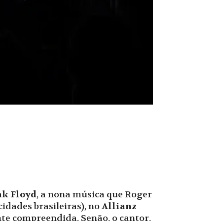
nk Floyd
, a nona música que Roger
idades brasileiras), no
Allianz
nte compreendida. Senão, o cantor,