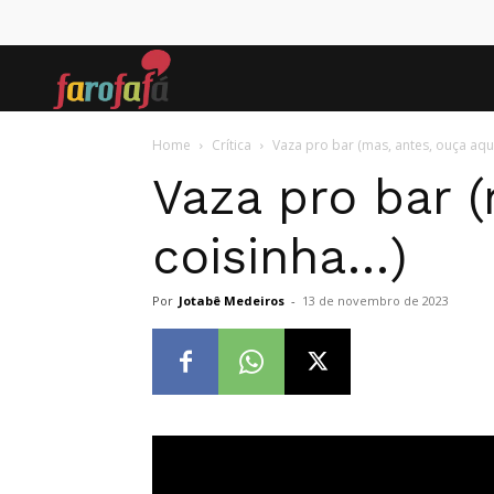
Farofafá
Home
Crítica
Vaza pro bar (mas, antes, ouça aqu
Vaza pro bar 
coisinha…)
Por
Jotabê Medeiros
-
13 de novembro de 2023