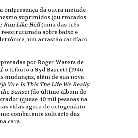
 da onipresença da outra metade
é mesmo suprimidos (ou trocados
de
Run Like Hell
(uma das três
 reestruturada sobre baixo e
letrônica, um arrastão cardíaco
erpretadas por Roger Waters de
d
, o tributo a
Syd Barrett
(1946-
as mudanças, além de sua nova
jà Vu
e
Is This The Life We Really
 the Sunset
(do último álbum de
ectador (quase 40 mil pessoas na
uas vidas agora de octogenário –
como combatente solitário das
na cara.