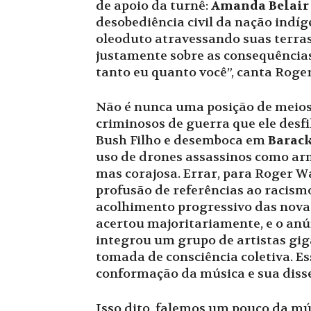
de apoio da turnê:
Amanda Belair
desobediência civil da nação ind
oleoduto atravessando suas terras
justamente sobre as consequência
tanto eu quanto você”, canta Roger
Não é nunca uma posição de meios-
criminosos de guerra que ele desf
Bush Filho e desemboca em
Barac
uso de drones assassinos como arm
mas corajosa. Errar, para Roger W
profusão de referências ao racismo
acolhimento progressivo das novas
acertou majoritariamente, e o an
integrou um grupo de artistas gig
tomada de consciência coletiva. E
conformação da música e sua dis
Isso dito, falemos um pouco da mú