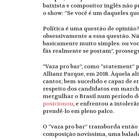
baixista e compositor inglês não p
o show: “Se você é um daqueles que
Política é uma questão de opiniã
obsessivamente a essa questão. N
basicamente muito simples: ou voc
fãs realmente se postam”, prosseg
“Vaza pro bar”, como “statement” p
Allianz Parque, em 2018. Àquela alt
cantor, bem-sucedido e capaz de e
respeito dos candidatos em marcha
mergulhar o Brasil num período de 
posicionou
, e enfrentou a intolerâ
prendê-lo em pleno palco.
O “vaza pro bar” transborda então 
composição novíssima, uma balada