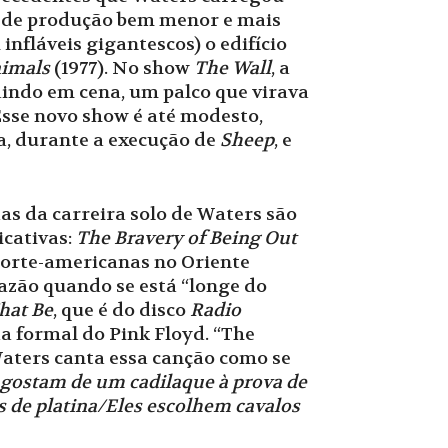
e de produção bem menor e mais
nfláveis gigantescos) o edifício
imals
(1977). No show
The Wall
, a
dindo em cena, um palco que virava
Esse novo show é até modesto,
ha, durante a execução de
Sheep
, e
s da carreira solo de Waters são
icativas:
The Bravery of Being Out
 norte-americanas no Oriente
azão quando se está “longe do
hat Be
, que é do disco
Radio
a formal do Pink Floyd. “The
Waters canta essa canção como se
 gostam de um cadilaque à prova de
 de platina/Eles escolhem cavalos