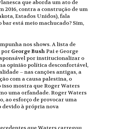
dylanesca que aborda um ato de
m 2016, contra a construção de um
kota, Estados Unidos), fala
o bar está meio machucado? Sim,
empunha nos shows. A lista de
a por
George Bush
Pai e George
sponsável por institucionalizar o
a opinião política desconfortável,
lidade – nas canções antigas, a
ção com a causa palestina, o
o isso mostra que Roger Waters
como uma orfandade. Roger Waters
o, ao esforço de provocar uma
o devido à própria nova
precedentes que Waters carregou