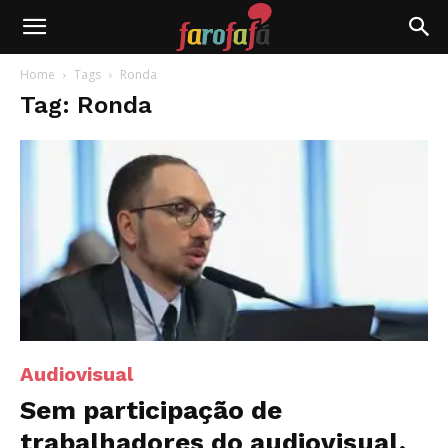
Farofafá
Home
Tags
Ronda
Tag: Ronda
Audiovisual
Sem participação de
trabalhadores do audiovisual,