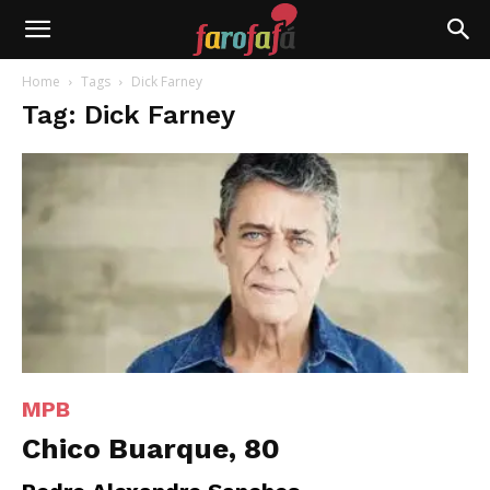
Farofafá
Home
Tags
Dick Farney
Tag: Dick Farney
MPB
Chico Buarque, 80