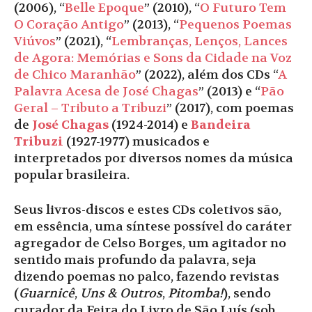
(2006), “
Belle Epoque
” (2010), “
O Futuro Tem
O Coração Antigo
” (2013), “
Pequenos Poemas
Viúvos
” (2021), “
Lembranças, Lenços, Lances
de Agora: Memórias e Sons da Cidade na Voz
de Chico Maranhão
” (2022), além dos CDs “
A
Palavra Acesa de José Chagas
” (2013) e “
Pão
Geral – Tributo a Tribuzi
” (2017), com poemas
de
José Chagas
(1924-2014) e
Bandeira
Tribuzi
(1927-1977) musicados e
interpretados por diversos nomes da música
popular brasileira.
Seus livros-discos e estes CDs coletivos são,
em essência, uma síntese possível do caráter
agregador de Celso Borges, um agitador no
sentido mais profundo da palavra, seja
dizendo poemas no palco, fazendo revistas
(
Guarnicê
,
Uns & Outros
,
Pitomba!
), sendo
curador da Feira do Livro de São Luís (sob