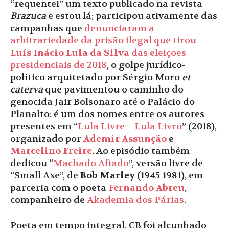
“requentei” um texto publicado na revista
Brazuca
e estou lá; participou ativamente das
campanhas que
denunciaram a
arbitrariedade da prisão ilegal que tirou
Luís Inácio Lula da Silva
das eleições
presidenciais de 2018
, o golpe jurídico-
político arquitetado por Sérgio Moro
et
caterva
que pavimentou o caminho do
genocida Jair Bolsonaro até o Palácio do
Planalto: é um dos nomes entre os autores
presentes em “
Lula Livre – Lula Livro
” (2018),
organizado por
Ademir Assunção
e
Marcelino Freire
. Ao episódio também
dedicou “
Machado Afiado
”, versão livre de
“Small Axe”, de
Bob Marley
(1945-1981), em
parceria com o poeta
Fernando Abreu
,
companheiro de
Akademia dos Párias
.
Poeta em tempo integral, CB foi alcunhado