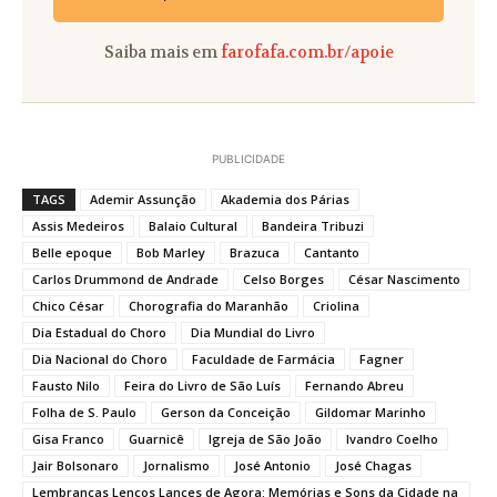
Saiba mais em
farofafa.com.br/apoie
PUBLICIDADE
TAGS
Ademir Assunção
Akademia dos Párias
Assis Medeiros
Balaio Cultural
Bandeira Tribuzi
Belle epoque
Bob Marley
Brazuca
Cantanto
Carlos Drummond de Andrade
Celso Borges
César Nascimento
Chico César
Chorografia do Maranhão
Criolina
Dia Estadual do Choro
Dia Mundial do Livro
Dia Nacional do Choro
Faculdade de Farmácia
Fagner
Fausto Nilo
Feira do Livro de São Luís
Fernando Abreu
Folha de S. Paulo
Gerson da Conceição
Gildomar Marinho
Gisa Franco
Guarnicê
Igreja de São João
Ivandro Coelho
Jair Bolsonaro
Jornalismo
José Antonio
José Chagas
Lembranças Lenços Lances de Agora: Memórias e Sons da Cidade na