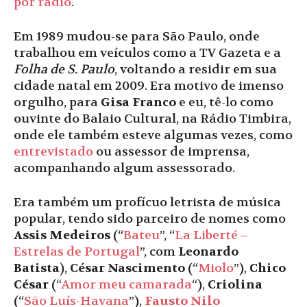
por rádio
.
Em 1989 mudou-se para São Paulo, onde
trabalhou em veículos como a TV Gazeta e a
Folha de S. Paulo
, voltando a residir em sua
cidade natal em 2009. Era motivo de imenso
orgulho, para
Gisa Franco
e eu, tê-lo como
ouvinte do Balaio Cultural, na Rádio Timbira,
onde ele também esteve algumas vezes, como
entrevistado
ou assessor de imprensa,
acompanhando algum assessorado.
Era também um profícuo letrista de música
popular, tendo sido parceiro de nomes como
Assis Medeiros
(“
Bateu
”, “
La Liberté –
Estrelas de Portugal
”, com
Leonardo
Batista
),
César Nascimento
(“
Miolo
”),
Chico
César
(“
Amor meu camarada
“),
Criolina
(“
São Luís-Havana
”),
Fausto Nilo