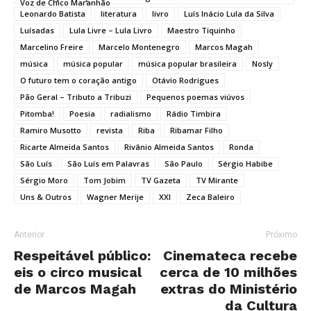
Voz de Chico Maranhão
Leonardo Batista
literatura
livro
Luís Inácio Lula da Silva
Luísadas
Lula Livre – Lula Livro
Maestro Tiquinho
Marcelino Freire
Marcelo Montenegro
Marcos Magah
música
música popular
música popular brasileira
Nosly
O futuro tem o coração antigo
Otávio Rodrigues
Pão Geral – Tributo a Tribuzi
Pequenos poemas viúvos
Pitomba!
Poesia
radialismo
Rádio Timbira
Ramiro Musotto
revista
Riba
Ribamar Filho
Ricarte Almeida Santos
Rivânio Almeida Santos
Ronda
São Luís
São Luís em Palavras
São Paulo
Sérgio Habibe
Sérgio Moro
Tom Jobim
TV Gazeta
TV Mirante
Uns & Outros
Wagner Merije
XXI
Zeca Baleiro
Anterior
Próximo
Respeitável público:
Cinemateca recebe
eis o circo musical
cerca de 10 milhões
de Marcos Magah
extras do Ministério
da Cultura