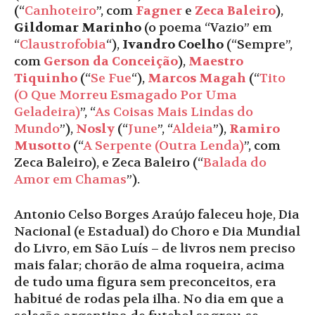
(“
Canhoteiro
”, com
Fagner
e
Zeca Baleiro
),
Gildomar Marinho
(o poema “Vazio” em
“
Claustrofobia
“),
Ivandro Coelho
(“Sempre”,
com
Gerson da Conceição
),
Maestro
Tiquinho
(“
Se Fue
“),
Marcos Magah
(“
Tito
(O Que Morreu Esmagado Por Uma
Geladeira)
”, “
As Coisas Mais Lindas do
Mundo
”),
Nosly
(“
June
”, “
Aldeia
”),
Ramiro
Musotto
(“
A Serpente (Outra Lenda)
”, com
Zeca Baleiro), e Zeca Baleiro (“
Balada do
Amor em Chamas
”).
Antonio Celso Borges Araújo faleceu hoje, Dia
Nacional (e Estadual) do Choro e Dia Mundial
do Livro, em São Luís – de livros nem preciso
mais falar; chorão de alma roqueira, acima
de tudo uma figura sem preconceitos, era
habitué de rodas pela ilha. No dia em que a