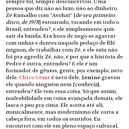
sempre foi, sempre desconcertou. Uma
pessoa que diz não ao luxo, não ao dinheiro.
Zé Ramalho com “Avohai” [
de seu primeiro
disco, de 1978
] estourado, tocando em todo o
Brasil, entendeu?, e ele simplesmente quis
sair da banda. Era hora de nego se agarrar
com unhas e dentes naquele pedaço de filé
mignon, de trabalhar com Zé, e ele saiu não
foi pra agredir Zé, não, é por que a história de
Pedro é outra, entendeu? E ele é um
formador de gênios, gente, por exemplo, neto
dele:
Chico César
é neto dele,
Lenine
gravou
ele quando ninguém nem [
conhecia
],
entendeu? Ele tem essa coisa. Só que assim,
maleabilidade em coisa avançada demais, ele
lasca o pau pra cima. Ele aceita até ali,
musicalmente, mas modernismo ele corta a
cabeça fora, em todos os sentidos. Eu
encontrei com ele em pleno espaço cultural,