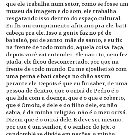
que ele trabalha num setor, como se fosse um
museu da imagem e do som, ele trabalha
resgatando isso dentro do espaço cultural.
Eu fiz um cumprimento africano pra ele, bati
cabeça pra ele. Isso a gente faz no pé de
babalaô, pai de santo, mãe de santo, e eu fiz
na frente de todo mundo, aquela coisa, faça,
depois você vai entender. Ele não riu, nem fez
piada, ele ficou desconcertado, por que na
frente de todo mundo. Eu me ajoelhei só com
uma perna e bati cabeça no chão assim
perante ele. Depois é que eu fui saber, de uma
pessoa de dentro, que o orixá de Pedro é o
que lida com a doença, que é o que é coberto,
que é Omolu, é dele e do filho dele, eu não
sabia, é da minha religião, não é o meu orixá.
Dizem que é o orixá dele. E deve ser mesmo,
por que é um senhor, é o senhor do jeje, o
candomblé se divide em nações, a minha