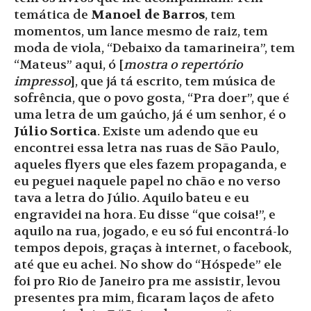
temática de
Manoel de Barros
, tem
momentos, um lance mesmo de raiz, tem
moda de viola, “Debaixo da tamarineira”, tem
“Mateus” aqui, ó [
mostra o repertório
impresso
], que já tá escrito, tem música de
sofrência, que o povo gosta, “Pra doer”, que é
uma letra de um gaúcho, já é um senhor, é o
Júlio Sortica
. Existe um adendo que eu
encontrei essa letra nas ruas de São Paulo,
aqueles flyers que eles fazem propaganda, e
eu peguei naquele papel no chão e no verso
tava a letra do Júlio. Aquilo bateu e eu
engravidei na hora. Eu disse “que coisa!”, e
aquilo na rua, jogado, e eu só fui encontrá-lo
tempos depois, graças à internet, o facebook,
até que eu achei. No show do “Hóspede” ele
foi pro Rio de Janeiro pra me assistir, levou
presentes pra mim, ficaram laços de afeto