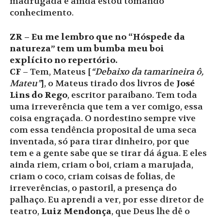
madrugada e ainda estou tomando
conhecimento.
ZR – Eu me lembro que no “Hóspede da
natureza” tem um bumba meu boi
explícito no repertório.
CF
– Tem, Mateus [
“Debaixo da tamarineira ô,
Mateu”
], o Mateus tirado dos livros de
José
Lins do Rego
, escritor paraibano. Tem toda
uma irreverência que tem a ver comigo, essa
coisa engraçada. O nordestino sempre vive
com essa tendência proposital de uma seca
inventada, só para tirar dinheiro, por que
tem e a gente sabe que se tirar dá água. E eles
ainda riem, criam o boi, criam a marujada,
criam o coco, criam coisas de folias, de
irreverências, o pastoril, a presença do
palhaço. Eu aprendi a ver, por esse diretor de
teatro,
Luiz Mendonça
, que Deus lhe dê o