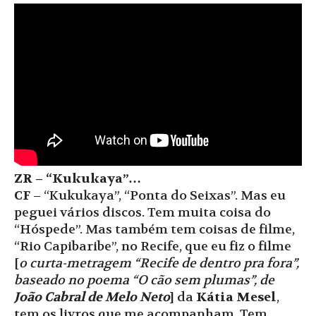
ZR – “Kukukaya”…
CF
– “Kukukaya”, “Ponta do Seixas”. Mas eu
peguei vários discos. Tem muita coisa do
“Hóspede”. Mas também tem coisas de filme,
“Rio Capibaribe”, no Recife, que eu fiz o filme
[
o curta-metragem “Recife de dentro pra fora”,
baseado no poema “O cão sem plumas”, de
João Cabral de Melo Neto
] da
Kátia Mesel
,
tem os livros que me acompanham. Tem