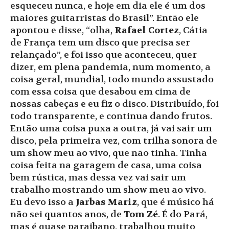
esqueceu nunca, e hoje em dia ele é um dos
maiores guitarristas do Brasil”. Então ele
apontou e disse, “olha,
Rafael Cortez
, Cátia
de França tem um disco que precisa ser
relançado”, e foi isso que aconteceu, quer
dizer, em plena pandemia, num momento, a
coisa geral, mundial, todo mundo assustado
com essa coisa que desabou em cima de
nossas cabeças e eu fiz o disco. Distribuído, foi
todo transparente, e continua dando frutos.
Então uma coisa puxa a outra, já vai sair um
disco, pela primeira vez, com trilha sonora de
um show meu ao vivo, que não tinha. Tinha
coisa feita na garagem de casa, uma coisa
bem rústica, mas dessa vez vai sair um
trabalho mostrando um show meu ao vivo.
Eu devo isso a
Jarbas Mariz
, que é músico há
não sei quantos anos, de
Tom Zé
. É do Pará,
mas é quase paraibano, trabalhou muito