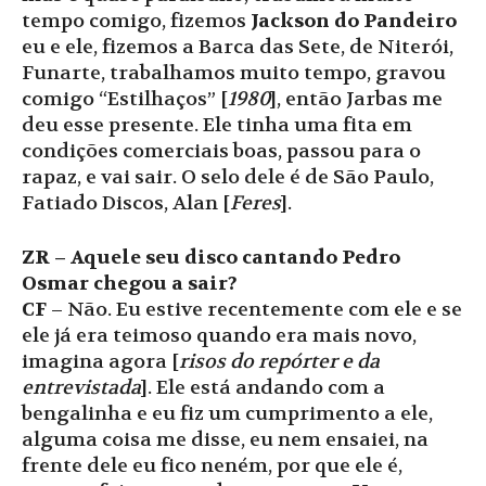
tempo comigo, fizemos
Jackson do Pandeiro
eu e ele, fizemos a Barca das Sete, de Niterói,
Funarte, trabalhamos muito tempo, gravou
comigo “Estilhaços” [
1980
], então Jarbas me
deu esse presente. Ele tinha uma fita em
condições comerciais boas, passou para o
rapaz, e vai sair. O selo dele é de São Paulo,
Fatiado Discos, Alan [
Feres
].
ZR – Aquele seu disco cantando Pedro
Osmar chegou a sair?
CF
– Não. Eu estive recentemente com ele e se
ele já era teimoso quando era mais novo,
imagina agora [
risos do repórter e da
entrevistada
]. Ele está andando com a
bengalinha e eu fiz um cumprimento a ele,
alguma coisa me disse, eu nem ensaiei, na
frente dele eu fico neném, por que ele é,