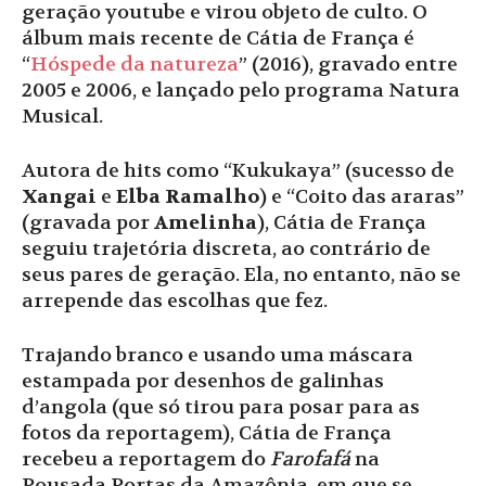
geração youtube e virou objeto de culto. O
álbum mais recente de Cátia de França é
“
Hóspede da natureza
” (2016), gravado entre
2005 e 2006, e lançado pelo programa Natura
Musical.
Autora de hits como “Kukukaya” (sucesso de
Xangai
e
Elba Ramalho
) e “Coito das araras”
(gravada por
Amelinha
), Cátia de França
seguiu trajetória discreta, ao contrário de
seus pares de geração. Ela, no entanto, não se
arrepende das escolhas que fez.
Trajando branco e usando uma máscara
estampada por desenhos de galinhas
d’angola (que só tirou para posar para as
fotos da reportagem), Cátia de França
recebeu a reportagem do
Farofafá
na
Pousada Portas da Amazônia, em que se