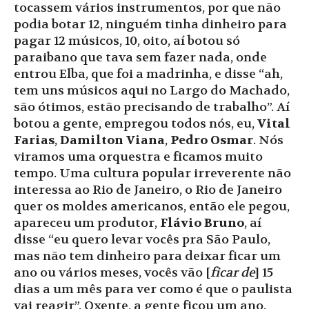
tocassem vários instrumentos, por que não
podia botar 12, ninguém tinha dinheiro para
pagar 12 músicos, 10, oito, aí botou só
paraibano que tava sem fazer nada, onde
entrou Elba, que foi a madrinha, e disse “ah,
tem uns músicos aqui no Largo do Machado,
são ótimos, estão precisando de trabalho”. Aí
botou a gente, empregou todos nós, eu,
Vital
Farias
,
Damilton Viana
,
Pedro Osmar
. Nós
viramos uma orquestra e ficamos muito
tempo. Uma cultura popular irreverente não
interessa ao Rio de Janeiro, o Rio de Janeiro
quer os moldes americanos, então ele pegou,
apareceu um produtor,
Flávio Bruno
, aí
disse “eu quero levar vocês pra São Paulo,
mas não tem dinheiro para deixar ficar um
ano ou vários meses, vocês vão [
ficar de
] 15
dias a um mês para ver como é que o paulista
vai reagir”. Oxente, a gente ficou um ano.