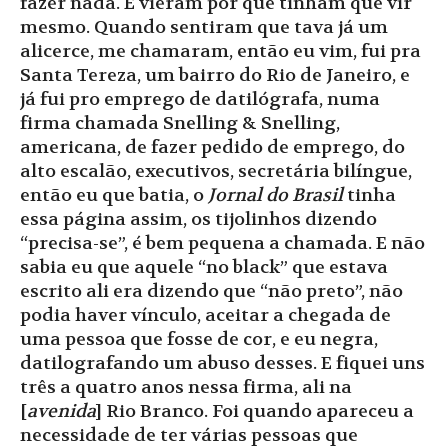
fazer nada. E vieram por que tinham que vir
mesmo. Quando sentiram que tava já um
alicerce, me chamaram, então eu vim, fui pra
Santa Tereza, um bairro do Rio de Janeiro, e
já fui pro emprego de datilógrafa, numa
firma chamada Snelling & Snelling,
americana, de fazer pedido de emprego, do
alto escalão, executivos, secretária bilíngue,
então eu que batia, o
Jornal do Brasil
tinha
essa página assim, os tijolinhos dizendo
“precisa-se”, é bem pequena a chamada. E não
sabia eu que aquele “no black” que estava
escrito ali era dizendo que “não preto”, não
podia haver vínculo, aceitar a chegada de
uma pessoa que fosse de cor, e eu negra,
datilografando um abuso desses. E fiquei uns
três a quatro anos nessa firma, ali na
[
avenida
] Rio Branco. Foi quando apareceu a
necessidade de ter várias pessoas que