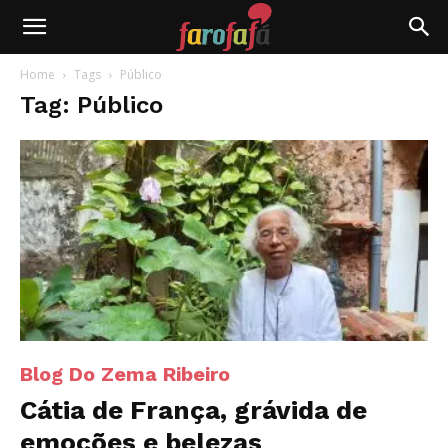
Farofafá
Home
Tags
Público
Tag: Público
Blog Do Zema Ribeiro
Cátia de França, grávida de
emoções e belezas