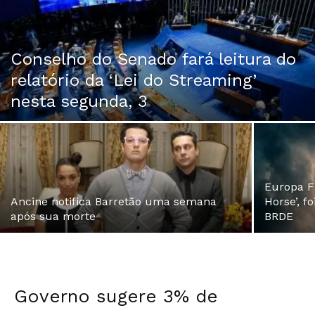
Conselho do Senado fará leitura do
relatório da ‘Lei do Streaming’
nesta segunda, 3
Europa Fi
Ancine notifica Barretão uma semana
Horse’, f
após sua morte
BRDE
Governo sugere 3% de