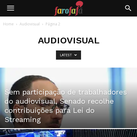
Farofafá
Home
Audiovisual
Página 2
AUDIOVISUAL
LATEST
Sem participação de trabalhadores
do audiovisual, Senado recolhe
contribuições para Lei do
Streaming