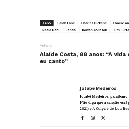
TAGS
Calah Lane
Charles Dickens
Charlie a
Roald Dahl
Ronda
Rowan Atkinson
Tim Burt
Anterior
Alaíde Costa, 88 anos: “A vida
eu canto”
Jotabê Medeiros
Jotabê Medeiros, paraibano 
Não diga que a canção está p
2021) e A Culpa é do Lou Re