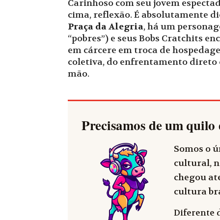
Carinhoso com seu jovem especta
cima, reflexão. É absolutamente d
Praça da Alegria
, há um personage
“pobres”) e seus Bobs Cratchits e
em cárcere em troca de hospedag
coletiva, do enfrentamento direto
mão.
Precisamos de um quilo 
Somos o ún
cultural, n
chegou até
cultura bra
Diferente 