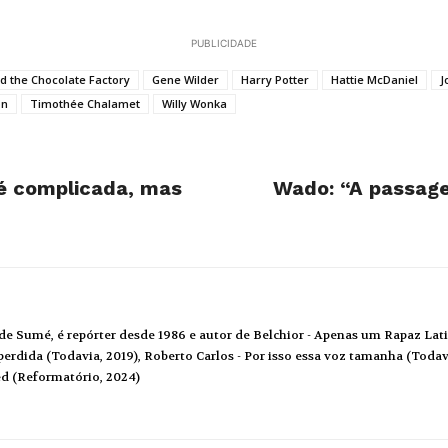
PUBLICIDADE
nd the Chocolate Factory
Gene Wilder
Harry Potter
Hattie McDaniel
J
on
Timothée Chalamet
Willy Wonka
 é complicada, mas
Wado: “A passage
de Sumé, é repórter desde 1986 e autor de Belchior - Apenas um Rapaz Lati
erdida (Todavia, 2019), Roberto Carlos - Por isso essa voz tamanha (Todavi
ed (Reformatório, 2024)