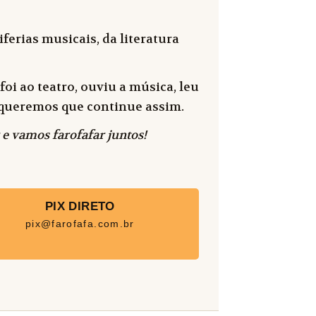
ferias musicais, da literatura
oi ao teatro, ouviu a música, leu
 e queremos que continue assim.
 e vamos farofafar juntos!
PIX DIRETO
pix@farofafa.com.br