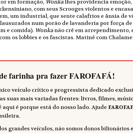
dor em formação,
Wonka
lhes providencia emoção, 
ickensiniano, com seus Scrooges violentos e enca
m, um industrial, que sente calafrios e ânsia de 
nclausurados num porão de lavanderia por força de
em e comida).
Wonka
não crê em arrependimento, e
 com os lobbies e os fascistas. Matinê com Chalam
de farinha pra fazer
FAROFAFÁ
!
ico veículo crítico e progressista dedicado exclu
as suas mais variadas frentes: livros, filmes, música
 aqui é porque está do nosso lado. Ajude
FAROFA
sileira.
dos grandes veículos, não somos donos bilionários e