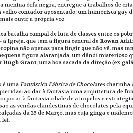
 menina órfã negra, entregue a trabalhos de cria
m velho contador aposentado; um humorista gay d
mais ouvir a própria voz.
ca batalha campal de luta de classes entre os pobr
 a Igreja, que tem a figura central de
Rowan Atki
be propina não apenas para fingir que não vê, mas 
 pequena figura alaranjada, um dândi misterioso q
r
Hugh Grant
, uma boa sacada da direção (ex-gal
ão é uma
Fantástica Fábrica de Chocolates
chatinha 
queridas: ao dar à fantasia uma arquitetura de f
rporar à fantasia o balé de atropelos e estratégi
ão as vendas clandestinas de chocolates pela equ
calçadas da 25 de Março, mas cuja ginga e malemol
lei.