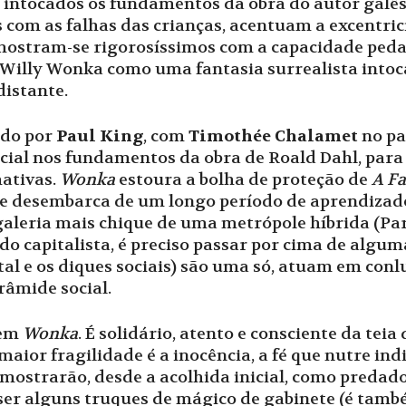
intocados os fundamentos da obra do autor galê
s com as falhas das crianças, acentuam a excentr
, mostram-se rigorosíssimos com a capacidade peda
Willy Wonka como uma fantasia surrealista intoc
distante.
gido por
Paul King
, com
Timothée Chalamet
no pa
ial nos fundamentos da obra de Roald Dahl, para 
mativas.
Wonka
estoura a bolha de proteção de
A Fa
ue desembarca de um longo período de aprendizado
aleria mais chique de uma metrópole híbrida (Pari
o capitalista, é preciso passar por cima de alguma
apital e os diques sociais) são uma só, atuam em con
râmide social.
 em
Wonka
. É solidário, atento e consciente da tei
aior fragilidade é a inocência, a fé que nutre in
 mostrarão, desde a acolhida inicial, como predad
 ser alguns truques de mágico de gabinete (é tamb