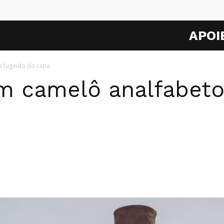
APOI
o fugindo do rapa
um camelô analfabeto