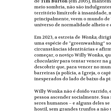
de
Tim Burton
(em 2005), mantém 
meio sombria, não são indulgente
território limítrofe à insanidade
principalmente, veem o mundo de 
universo de normalidade alheio e 
Em 2023, a estreia de
Wonka
, diri
uma espécie de “greenwashing” soc
circunstâncias identitárias e afir
começar, o noviço Willy Wonka, q
chocolatier
para tentar vencer na g
descobrir que, para vencer no mund
barreiras (a polícia, a Igreja, o c
inesperados do lado de baixo da pi
Willy Wonka não é doido varrido,
pessoa ascender socialmente. Sua m
seres humanos – e alguns deles se
hostil, sem grandes trunfos a não