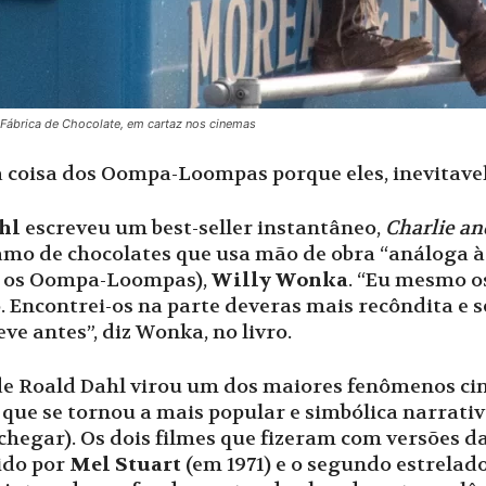
 Fábrica de Chocolate, em cartaz nos cinemas
 coisa dos Oompa-Loompas porque eles, inevitavel
hl
escreveu um best-seller instantâneo,
Charlie an
amo de chocolates que usa mão de obra “análoga à
a, os Oompa-Loompas),
Willy Wonka
. “Eu mesmo os
do. Encontrei-os na parte deveras mais recôndita e 
 antes”, diz Wonka, no livro.
 de Roald Dahl virou um dos maiores fenômenos ci
, que se tornou a mais popular e simbólica narrat
chegar). Os dois filmes que fizeram com versões da
ido por
Mel Stuart
(em 1971) e o segundo estrelad