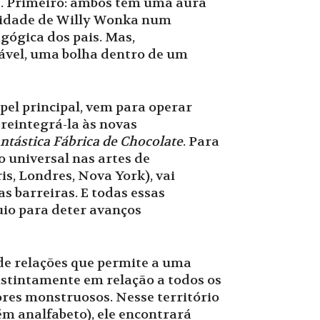
s. Primeiro: ambos têm uma aura
icidade de Willy Wonka num
gógica dos pais. Mas,
ável, uma bolha dentro de um
pel principal, vem para operar
reintegrá-la às novas
ntástica Fábrica de Chocolate
. Para
 universal nas artes de
s, Londres, Nova York), vai
s barreiras. E todas essas
luio para deter avanços
a de relações que permite a uma
distintamente em relação a todos os
ores monstruosos. Nesse território
ém analfabeto), ele encontrará