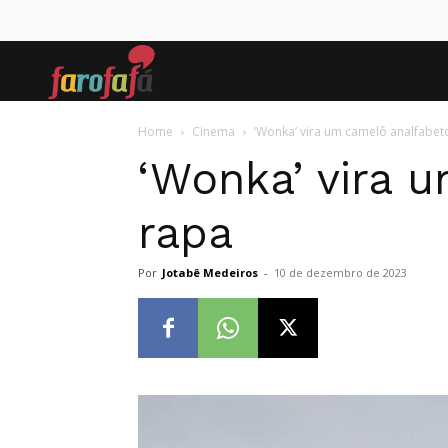
Farofafá
Home
Cinema
‘Wonka’ vira um camelô analfabet
‘Wonka’ vira 
rapa
Por
Jotabê Medeiros
-
10 de dezembro de 2023