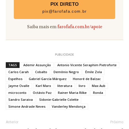
PIX DIRETO
pix@farofafa.com.br
Saiba mais em
farofafa.com.br/apoie
PUBLICIDADE
TAGS
Ademir Assunção
Antonio Vicente Seraphim Pietroforte
Carlos Carah
Cobalto
Demônio Negro
Émile Zola
Espelhos
Gabriel García Márquez
Honoré de Balzac
Jayme Ovalle
Karl Marx
literatura
livro
Max Aub
microconto
Octávio Paz
Rainer Maria Rilke
Ronda
Sandro Saraiva
Sidonie-Gabrielle Colette
Simone Andrade Neves
Vanderley Mendonça
Anterior
Próximo