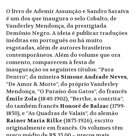
O livro de Ademir Assunção e Sandro Saraiva
é um dos que inaugura o selo Cobalto, de
Vanderley Mendonça, da prestigiada
Demônio Negro. A ideia é publicar traduções
inéditas em português ou há muito
esgotadas, além de autores brasileiros
contemporâneos. Além do volume que ora
comento, comparecem à festa de
inauguração os seguintes títulos: “Para
Dentro”, da mineira
Simone Andrade Neves
,
“De Amor & Morte”, do próprio Vanderley
Mendonça, “O Paraíso dos Gatos”, do francês
Émile Zola
(1840-1902), “Berthe, a contrita”,
do também francês
Honoré de Balzac
(1799-
1850), e “As Quadras de Valais”, do alemão
Rainer Maria Rilke
(1875-1926), escrito
originalmente em francês. Os volumes têm
preço médio de R$ 35,00 – preços mais