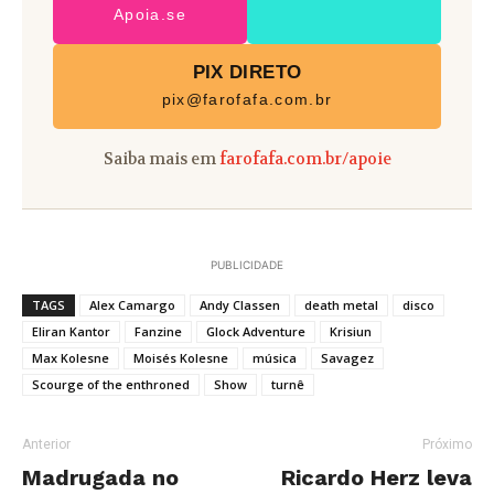
Apoia.se
PIX DIRETO
pix@farofafa.com.br
Saiba mais em
farofafa.com.br/apoie
PUBLICIDADE
TAGS
Alex Camargo
Andy Classen
death metal
disco
Eliran Kantor
Fanzine
Glock Adventure
Krisiun
Max Kolesne
Moisés Kolesne
música
Savagez
Scourge of the enthroned
Show
turnê
Anterior
Próximo
Madrugada no
Ricardo Herz leva