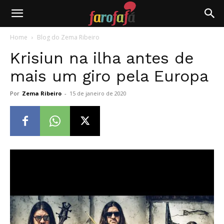
Farofafá
Home
Blog do Zema Ribeiro
Krisiun na ilha antes de
mais um giro pela Europa
Por
Zema Ribeiro
-
15 de janeiro de 2020