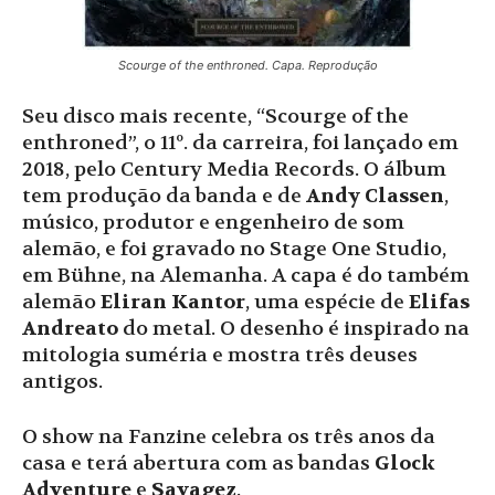
Scourge of the enthroned. Capa. Reprodução
Seu disco mais recente, “Scourge of the
enthroned”, o 11º. da carreira, foi lançado em
2018, pelo Century Media Records. O álbum
tem produção da banda e de
Andy Classen
,
músico, produtor e engenheiro de som
alemão, e foi gravado no Stage One Studio,
em Bühne, na Alemanha. A capa é do também
alemão
Eliran Kantor
, uma espécie de
Elifas
Andreato
do metal. O desenho é inspirado na
mitologia suméria e mostra três deuses
antigos.
O show na Fanzine celebra os três anos da
casa e terá abertura com as bandas
Glock
Adventure
e
Savagez
.