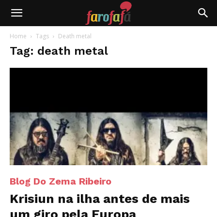
Farofafá
Home
Tags
Death metal
Tag: death metal
Blog Do Zema Ribeiro
Krisiun na ilha antes de mais
um giro pela Europa