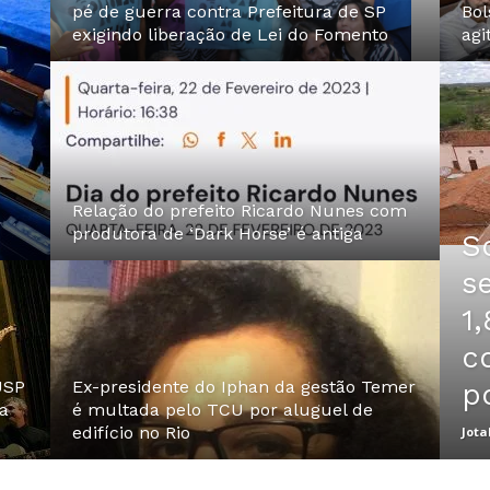
pé de guerra contra Prefeitura de SP
Bol
exigindo liberação de Lei do Fomento
agi
Relação do prefeito Ricardo Nunes com
produtora de ‘Dark Horse’ é antiga
S
s
1,
c
USP
Ex-presidente do Iphan da gestão Temer
p
a
é multada pelo TCU por aluguel de
edifício no Rio
Jota