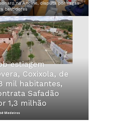
sonaro na Ancine, disputa por vagas
ta bastidores
ob estiagem
evera, Coxixola, de
8 mil habitantes,
ontrata Safadão
or 1,3 milhão
bê Medeiros