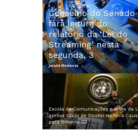
Conselho do Senado
fará leitura do
relatório da ‘Lei do
Streaming’ nesta
segunda, 3
Jotabê Medeiros
Escola de Comunicações e Artes da 
aprova título de Doutor Honoris Caus
para Gilberto Gil