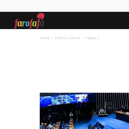
Farofafá
Home
Política cultural
Página 2