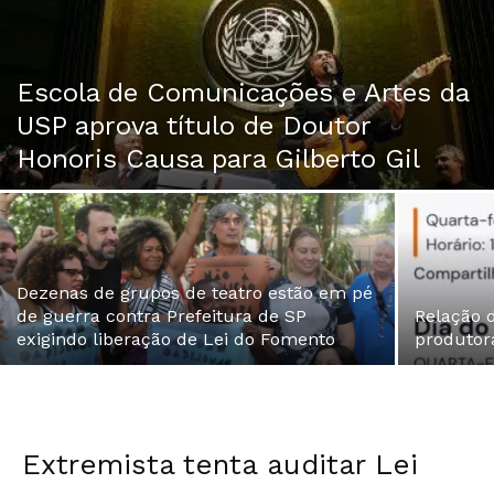
Escola de Comunicações e Artes da
USP aprova título de Doutor
Honoris Causa para Gilberto Gil
Dezenas de grupos de teatro estão em pé
de guerra contra Prefeitura de SP
Relação 
exigindo liberação de Lei do Fomento
produtora
Extremista tenta auditar Lei