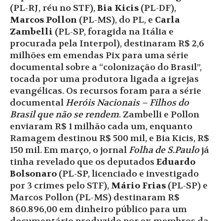
(PL-RJ, réu no STF),
Bia Kicis
(PL-DF),
Marcos Pollon
(PL-MS), do PL, e
Carla
Zambelli
(PL-SP, foragida na Itália e
procurada pela Interpol), destinaram R$ 2,6
milhões em emendas Pix para uma série
documental sobre a “colonização do Brasil”,
tocada por uma produtora ligada a igrejas
evangélicas. Os recursos foram para a série
documental
Heróis Nacionais – Filhos do
Brasil que não se rendem
. Zambelli e Pollon
enviaram R$ 1 milhão cada um, enquanto
Ramagem destinou R$ 500 mil, e Bia Kicis, R$
150 mil. Em março, o jornal
Folha de S.Paulo
já
tinha revelado que os deputados
Eduardo
Bolsonaro
(PL-SP, licenciado e investigado
por 3 crimes pelo STF),
Mário Frias
(PL-SP) e
Marcos Pollon (PL-MS) destinaram R$
860.896,00 em dinheiro público para um