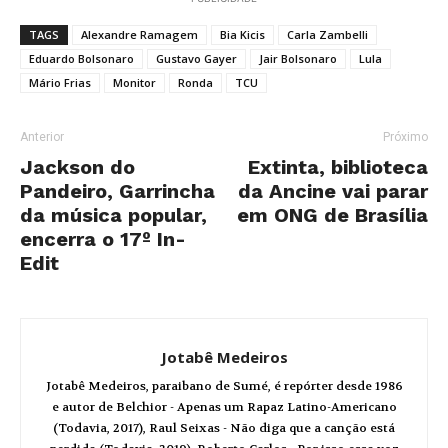
TAGS
Alexandre Ramagem
Bia Kicis
Carla Zambelli
Eduardo Bolsonaro
Gustavo Gayer
Jair Bolsonaro
Lula
Mário Frias
Monitor
Ronda
TCU
Anterior
Próximo
Jackson do
Extinta, biblioteca
Pandeiro, Garrincha
da Ancine vai parar
da música popular,
em ONG de Brasília
encerra o 17º In-
Edit
Jotabê Medeiros
Jotabê Medeiros, paraibano de Sumé, é repórter desde 1986
e autor de Belchior - Apenas um Rapaz Latino-Americano
(Todavia, 2017), Raul Seixas - Não diga que a canção está