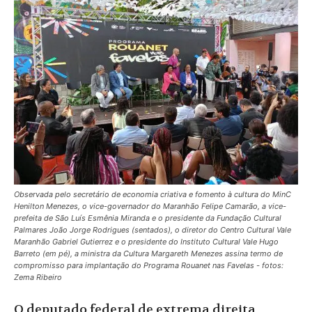
Observada pelo secretário de economia criativa e fomento à cultura do MinC
Henilton Menezes, o vice-governador do Maranhão Felipe Camarão, a vice-
prefeita de São Luís Esmênia Miranda e o presidente da Fundação Cultural
Palmares João Jorge Rodrigues (sentados), o diretor do Centro Cultural Vale
Maranhão Gabriel Gutierrez e o presidente do Instituto Cultural Vale Hugo
Barreto (em pé), a ministra da Cultura Margareth Menezes assina termo de
compromisso para implantação do Programa Rouanet nas Favelas - fotos:
Zema Ribeiro
O deputado federal de extrema direita