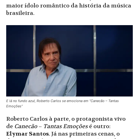
maior ídolo romântico da história da música
brasileira.
E lá no fundo azul, Roberto Carlos se emociona em “Canecão – Tantas
Emoções”
Roberto Carlos à parte, o protagonista vivo
de
Canecão
–
Tantas Emoções
é outro:
Elymar Santos
. Já nas primeiras cenas, o