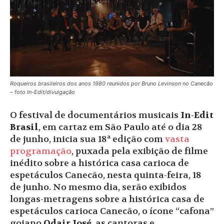
Roqueiros brasileiros dos anos 1980 reunidos por Bruno Levinson no Canecão
– foto In-Edit/divulgação
O festival de documentários musicais
In-Edit
Brasil
, em cartaz em São Paulo até o dia 28
de junho, inicia sua 18ª edição com
vasta
programação
, puxada pela exibição de filme
inédito sobre a histórica casa carioca de
espetáculos Canecão, nesta quinta-feira, 18
de junho. No mesmo dia, serão exibidos
longas-metragens sobre a histórica casa de
espetáculos carioca Canecão, o ícone “cafona”
goiano
Odair José
, as cantoras e