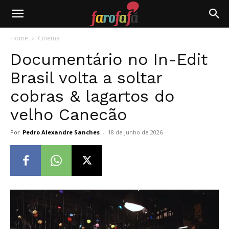
Farofafá
Home
Cinema
Documentário no In-Edit
Brasil volta a soltar
cobras & lagartos do
velho Canecão
Por
Pedro Alexandre Sanches
-
18 de junho de 2026