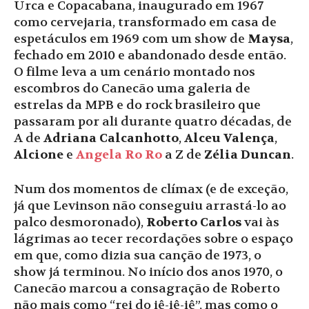
Urca e Copacabana, inaugurado em 1967
como cervejaria, transformado em casa de
espetáculos em 1969 com um show de
Maysa
,
fechado em 2010 e abandonado desde então.
O filme leva a um cenário montado nos
escombros do Canecão uma galeria de
estrelas da MPB e do rock brasileiro que
passaram por ali durante quatro décadas, de
A de
Adriana Calcanhotto
,
Alceu Valença
,
Alcione
e
Angela Ro Ro
a Z de
Zélia Duncan
.
Num dos momentos de clímax (e de exceção,
já que Levinson não conseguiu arrastá-lo ao
palco desmoronado),
Roberto Carlos
vai às
lágrimas ao tecer recordações sobre o espaço
em que, como dizia sua canção de 1973, o
show já terminou. No início dos anos 1970, o
Canecão marcou a consagração de Roberto
não mais como “rei do iê-iê-iê”, mas como o