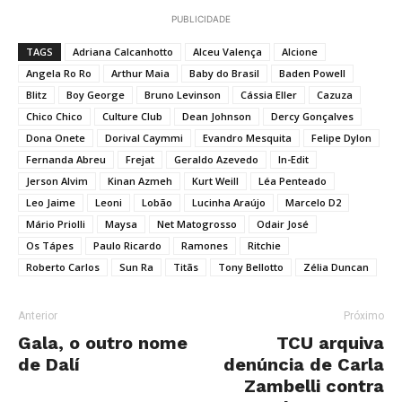
PUBLICIDADE
TAGS
Adriana Calcanhotto
Alceu Valença
Alcione
Angela Ro Ro
Arthur Maia
Baby do Brasil
Baden Powell
Blitz
Boy George
Bruno Levinson
Cássia Eller
Cazuza
Chico Chico
Culture Club
Dean Johnson
Dercy Gonçalves
Dona Onete
Dorival Caymmi
Evandro Mesquita
Felipe Dylon
Fernanda Abreu
Frejat
Geraldo Azevedo
In-Edit
Jerson Alvim
Kinan Azmeh
Kurt Weill
Léa Penteado
Leo Jaime
Leoni
Lobão
Lucinha Araújo
Marcelo D2
Mário Priolli
Maysa
Net Matogrosso
Odair José
Os Tápes
Paulo Ricardo
Ramones
Ritchie
Roberto Carlos
Sun Ra
Titãs
Tony Bellotto
Zélia Duncan
Anterior
Próximo
Gala, o outro nome
TCU arquiva
de Dalí
denúncia de Carla
Zambelli contra