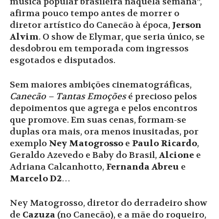
música popular brasileira naquela semana”,
afirma pouco tempo antes de morrer o
diretor artístico do Canecão à época,
Jerson
Alvim
. O show de Elymar, que seria único, se
desdobrou em temporada com ingressos
esgotados e disputados.
Sem maiores ambições cinematográficas,
Canecão – Tantas Emoções
é precioso pelos
depoimentos que agrega e pelos encontros
que promove. Em suas cenas, formam-se
duplas ora mais, ora menos inusitadas, por
exemplo
Ney Matogrosso
e
Paulo Ricardo
,
Geraldo Azevedo e Baby do Brasil,
Alcione
e
Adriana Calcanhotto,
Fernanda Abreu
e
Marcelo D2
…
Ney Matogrosso, diretor do derradeiro show
de
Cazuza
(no Canecão), e a mãe do roqueiro,