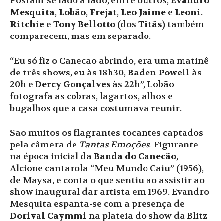
Postam-se lado a lado, entre outros,
Evandro
Mesquita
,
Lobão
,
Frejat
,
Leo Jaime
e
Leoni
.
Ritchie
e
Tony Bellotto
(dos
Titãs
) também
comparecem, mas em separado.
“Eu só fiz o Canecão abrindo, era uma matinê
de três shows, eu às 18h30,
Baden Powell
às
20h e
Dercy Gonçalves
às 22h”, Lobão
fotografa as cobras, lagartos, alhos e
bugalhos que a casa costumava reunir.
São muitos os flagrantes tocantes captados
pela câmera de
Tantas Emoções
. Figurante
na época inicial da
Banda do Canecão
,
Alcione cantarola “Meu Mundo Caiu” (1956),
de Maysa, e conta o que sentiu ao assistir ao
show inaugural dar artista em 1969. Evandro
Mesquita espanta-se com a presença de
Dorival Caymmi
na plateia do show da Blitz