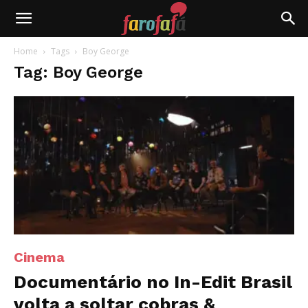
Farofafá
Home
Tags
Boy George
Tag: Boy George
Cinema
Documentário no In-Edit Brasil
volta a soltar cobras &