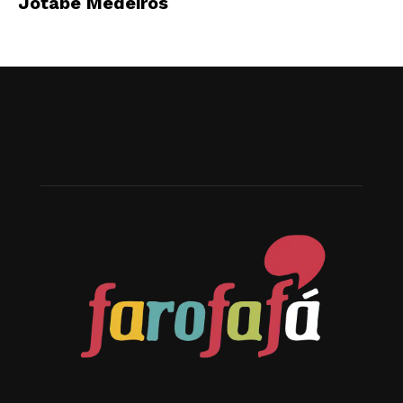
Jotabê Medeiros