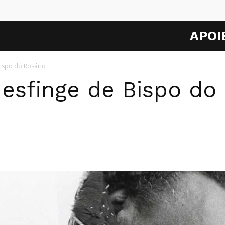
APOI
Bispo do Rosário
 esfinge de Bispo do