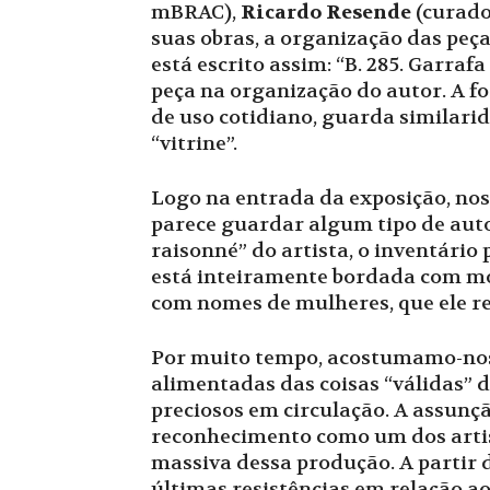
mBRAC),
Ricardo Resende
(curado
suas obras, a organização das peç
está escrito assim: “B. 285. Garraf
peça na organização do autor. A f
de uso cotidiano, guarda similarid
“vitrine”.
Logo na entrada da exposição, nos
parece guardar algum tipo de auto
raisonné” do artista, o inventário 
está inteiramente bordada com mot
com nomes de mulheres, que ele r
Por muito tempo, acostumamo-nos 
alimentadas das coisas “válidas” 
preciosos em circulação. A assunç
reconhecimento como um dos artis
massiva dessa produção. A partir 
últimas resistências em relação ao