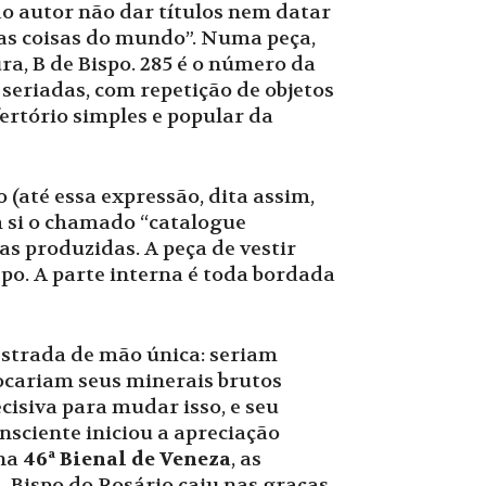
 do autor não dar títulos nem datar
das coisas do mundo”. Numa peça,
ura, B de Bispo. 285 é o número da
seriadas, com repetição de objetos
ertório simples e popular da
(até essa expressão, dita assim,
m si o chamado “catalogue
ras produzidas. A peça de vestir
po. A parte interna é toda bordada
strada de mão única: seriam
locariam seus minerais brutos
cisiva para mudar isso, e seu
ciente iniciou a apreciação
 na
46ª Bienal de Veneza
, as
. Bispo do Rosário caiu nas graças