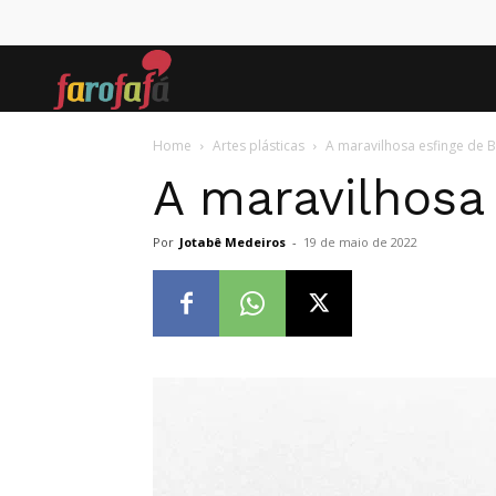
Farofafá
Home
Artes plásticas
A maravilhosa esfinge de 
A maravilhosa
Por
Jotabê Medeiros
-
19 de maio de 2022