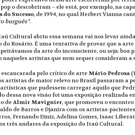
 pop o descobriram – ele está, por exemplo, na ca
 do Sucesso
, de 1994, no qual Herbert Vianna can
to burguês”
.
taú Cultural abriu essa semana vai nos levar aind
o do Rosário. É uma tentativa de provar que a art
peitávamos da arte do inconsciente, ou seja: boa 
o naqueles artistas que nem sequer consideram a 
escancarada pelo crítico de arte
Mário Pedrosa
(1
, os artistas de maior relevo no Brasil passaram a
artísticas que pudessem carregar aquilo que Ped
ido dessa nova visão foi uma exposição realizada 
ão de
Almir Mavignier
, que promoveu o encontro
aldo de Barros e Djanira com os artistas-paciente
os, Fernando Diniz, Adelina Gomes, Isaac Liberato
s três andares da exposição do Itaú Cultural.