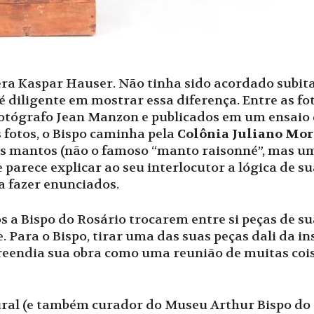
 era Kaspar Hauser. Não tinha sido acordado subi
é diligente em mostrar essa diferença. Entre as fo
 fotógrafo Jean Manzon e publicados em um ensaio 
 fotos, o Bispo caminha pela
Colônia Juliano Mor
us mantos (não o famoso “manto raisonné”, mas um
e parece explicar ao seu interlocutor a lógica de s
a fazer enunciados.
 a Bispo do Rosário trocarem entre si peças de su
 Para o Bispo, tirar uma das suas peças dali da ins
preendia sua obra como uma reunião de muitas co
ural (e também curador do Museu Arthur Bispo do