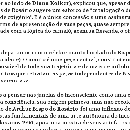
r ao lado de
Diana Kolker
), explicou que, apesar
as de Rosário sugere um esforço de “catalogação 
a de oxigênio”. B é a única concessão a uma assinat
orma de apresentação de suas peças, quase sempre 
ade com a lógica do camelô, acentua Resende, o of
 deparamos com o célebre manto bordado do Bispo 
ridade). O manto é uma peça central, constitui e
possível de toda sua trajetória e de mais de mil ob
ivos que retratam as peças independentes de Bis
everenciava.
a pensar nas janelas do inconsciente como uma e
da consciência, sua origem primeva, mas não reco
ão de
Arthur Bispo do Rosário
foi uma inflexão de
tas fundamentais de uma arte autônoma do incons
dos anos 1990, após uma mostra de seus artefatos
 poder expressivo dessa arte escorreram por terra