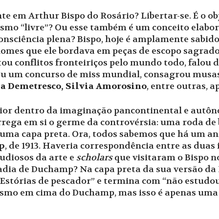
te em Arthur Bispo do Rosário? Libertar-se. É o o
esmo “livre”? Ou esse também é um conceito elabor
sciência plena? Bispo, hoje é amplamente sabido, 
de nomes que ele bordava em peças de escopo sagra
ou conflitos fronteiriços pelo mundo todo, falou d
zou um concurso de miss mundial, consagrou musas
ia Demetresco, Silvia Amorosino
, entre outras, 
ior dentro da imaginação pancontinental e autôn
rrega em si o germe da controvérsia: uma roda de 
uma capa preta. Ora, todos sabemos que há um ant
p
, de 1913. Haveria correspondência entre as duas i
udiosos da arte e
scholars
que visitaram o Bispo n
adia de Duchamp? Na capa preta da sua versão da R
“Estórias de pescador” e termina com “não estudo
asmo em cima do Duchamp, mas isso é apenas uma 