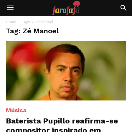
Farofafá
Home
Tags
Zé Manoel
Tag: Zé Manoel
Música
Baterista Pupillo reafirma-se
compositor inspirado em