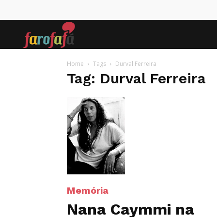
Farofafá
Home
Tags
Durval Ferreira
Tag: Durval Ferreira
Memória
Nana Caymmi na