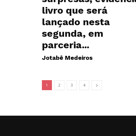
livro que será
lançado nesta
segunda, em
parceria...
Jotabê Medeiros
1
2
3
4