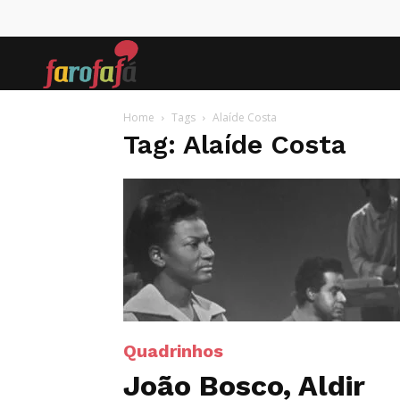
Farofafá
Home
Tags
Alaíde Costa
Tag: Alaíde Costa
Quadrinhos
João Bosco, Aldir