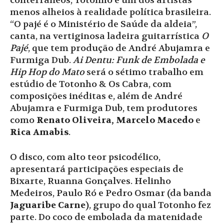
conterrâneos, Totonho é um dos artistas
menos alheios à realidade política brasileira.
“O pajé é o Ministério de Saúde da aldeia”,
canta, na vertiginosa ladeira guitarrística
O
Pajé
, que tem produção de André Abujamra e
Furmiga Dub.
Ai Dentu: Funk de Embolada e
Hip Hop do Mato
será o sétimo trabalho em
estúdio de Totonho & Os Cabra, com
composições inéditas e, além de André
Abujamra e Furmiga Dub, tem produtores
como
Renato Oliveira, Marcelo Macedo
e
Rica Amabis
.
O disco, com alto teor psicodélico,
apresentará participações especiais de
Bixarte, Ruanna Gonçalves. Helinho
Medeiros, Paulo Ró e Pedro Osmar (da banda
Jaguaribe Carne
), grupo do qual Totonho fez
parte. Do coco de embolada da matenidade