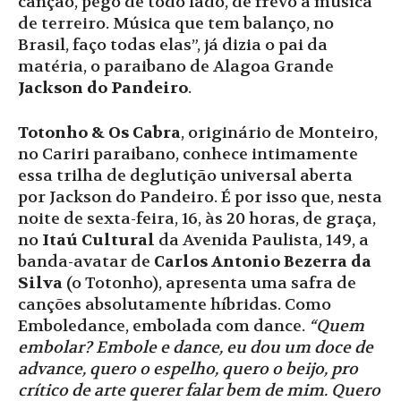
canção, pego de todo lado, de frevo à música
de terreiro. Música que tem balanço, no
Brasil, faço todas elas”, já dizia o pai da
matéria, o paraibano de Alagoa Grande
Jackson do Pandeiro
.
Totonho & Os Cabra
, originário de Monteiro,
no Cariri paraibano, conhece intimamente
essa trilha de deglutição universal aberta
por Jackson do Pandeiro. É por isso que, nesta
noite de sexta-feira, 16, às 20 horas, de graça,
no
Itaú Cultural
da Avenida Paulista, 149, a
banda-avatar de
Carlos Antonio Bezerra da
Silva
(o Totonho), apresenta uma safra de
canções absolutamente híbridas. Como
Emboledance, embolada com dance.
“Quem
embolar? Embole e dance, eu dou um doce de
advance, quero o espelho, quero o beijo, pro
crítico de arte querer falar bem de mim. Quero