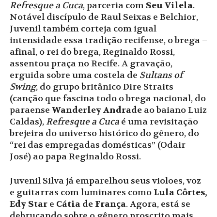
Refresque a Cuca
, parceria com
Seu Vilela
.
Notável discípulo de Raul Seixas e Belchior,
Juvenil também corteja com igual
intensidade essa tradição recifense, o brega –
afinal, o rei do brega, Reginaldo Rossi,
assentou praça no Recife. A gravação,
erguida sobre uma costela de
Sultans of
Swing
, do grupo britânico Dire Straits
(canção que fascina todo o brega nacional, do
paraense
Wanderley Andrade
ao baiano Luiz
Caldas),
Refresque a Cuca
é uma revisitação
brejeira do universo histórico do gênero, do
“rei das empregadas domésticas” (Odair
José) ao papa Reginaldo Rossi.
Juvenil Silva já emparelhou seus violões, voz
e guitarras com luminares como
Lula Côrtes,
Edy Star
e
Cátia de França
. Agora, está se
debruçando sobre o gênero proscrito mais