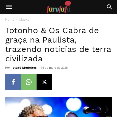
Farofafá
Home
Música
Totonho & Os Cabra de
graça na Paulista,
trazendo notícias de terra
civilizada
Por
Jotabê Medeiros
-
16 de maio de 2025