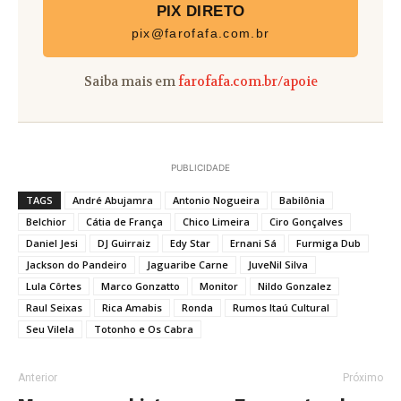
PIX DIRETO
pix@farofafa.com.br
Saiba mais em
farofafa.com.br/apoie
PUBLICIDADE
TAGS
André Abujamra
Antonio Nogueira
Babilônia
Belchior
Cátia de França
Chico Limeira
Ciro Gonçalves
Daniel Jesi
DJ Guirraiz
Edy Star
Ernani Sá
Furmiga Dub
Jackson do Pandeiro
Jaguaribe Carne
JuveNil Silva
Lula Côrtes
Marco Gonzatto
Monitor
Nildo Gonzalez
Raul Seixas
Rica Amabis
Ronda
Rumos Itaú Cultural
Seu Vilela
Totonho e Os Cabra
Anterior
Próximo