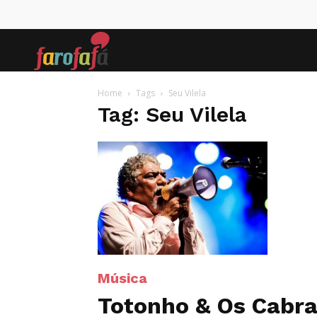
Farofafá
Home
Tags
Seu Vilela
Tag: Seu Vilela
Música
Totonho & Os Cabr