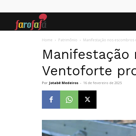
Farofafá
Home
Patrimônio
Manifestação nos escombros do
Manifestação 
Ventoforte pro
Por
Jotabê Medeiros
-
16 de fevereiro de 2025