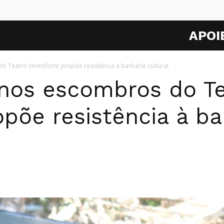
APOI
 Teatro Ventoforte propõe resistência à barbárie cultural
nos escombros do Te
põe resistência à ba