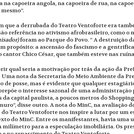
 na capoeira angola, na capoeira de rua, na capoei
a mesmo”.
m que a derrubada do Teatro Ventoforte era tamb
 são referência no ativismo afrobrasileiro, como 
uisador)
foram ao Parque do Povo. ” A destruição d
um propósito: a ascensão do fascismo e a gentrifi
o cantor Chico César, que também esteve nas ruína
r qual seria a motivação por trás da ação da Pref
 Uma nota da Secretaria do Meio Ambiente da Pre
o de posse, mas é evidente que qualquer estagiári
brepõe o interesse sazonal de uma administração 
 da capital paulista, a poucos metros do Shopping
ro”, disse outro. A nota do MinC, na avaliação do 
 do Teatro Ventoforte nos inspire a lutar por um 
 texto do MinC. Entre os manifestantes, havia uma
m milímetro para a especulação imobiliária. Os p
o e no renascimento do Teatro Ventoforte.