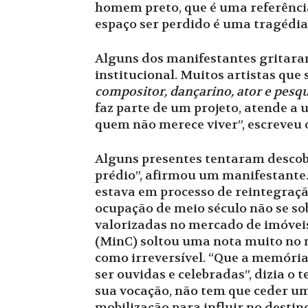
homem preto, que é uma referência
espaço ser perdido é uma tragédi
Alguns dos manifestantes gritara
institucional. Muitos artistas que
compositor, dançarino, ator e pesq
faz parte de um projeto, atende a 
quem não merece viver”, escreveu 
Alguns presentes tentaram descobri
prédio”, afirmou um manifestante.
estava em processo de reintegraçã
ocupação de meio século não se so
valorizadas no mercado de imóveis
(MinC) soltou uma nota muito no mu
como irreversível. “Que a memória
ser ouvidas e celebradas”, dizia o
sua vocação, não tem que ceder u
mobilização para influir no destin