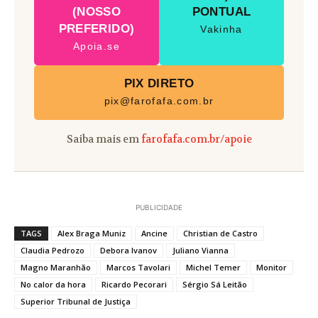
(NOSSO
PONTUAL
PREFERIDO)
Vakinha
Apoia.se
PIX DIRETO
pix@farofafa.com.br
Saiba mais em
farofafa.com.br/apoie
PUBLICIDADE
TAGS
Alex Braga Muniz
Ancine
Christian de Castro
Claudia Pedrozo
Debora Ivanov
Juliano Vianna
Magno Maranhão
Marcos Tavolari
Michel Temer
Monitor
No calor da hora
Ricardo Pecorari
Sérgio Sá Leitão
Superior Tribunal de Justiça