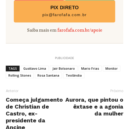
PIX DIRETO
pix@farofafa.com.br
Saiba mais em
farofafa.com.br/apoie
PUBLICIDADE
TAGS
Gusttavo Lima
Jair Bolsonaro
Mario Frias
Monitor
Rolling Stones
Rosa Santana
Teolândia
Anterior
Próximo
Começa julgamento
Aurora, que pintou o
de Christian de
êxtase e a agonia
Castro, ex-
da mulher
presidente da
Ancine