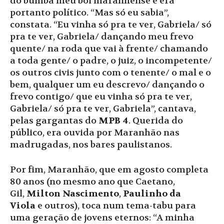
do bumba meu boi maranhense e era
portanto político. “Mas só eu sabia”,
constata. “Eu vinha só pra te ver, Gabriela/ só
pra te ver, Gabriela/ dançando meu frevo
quente/ na roda que vai à frente/ chamando
a toda gente/ o padre, o juiz, o incompetente/
os outros civis junto com o tenente/ o mal e o
bem, qualquer um eu descrevo/ dançando o
frevo contigo/ que eu vinha só pra te ver,
Gabriela/ só pra te ver, Gabriela”, cantava,
pelas gargantas do
MPB 4
. Querida do
público, era ouvida por Maranhão nas
madrugadas, nos bares paulistanos.
Por fim, Maranhão, que em agosto completa
80 anos (no mesmo ano que Caetano,
Gil,
Milton Nascimento
,
Paulinho da
Viola
e outros), toca num tema-tabu para
uma geração de jovens eternos: “A minha