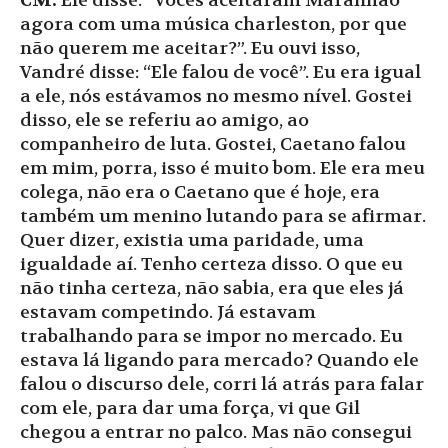
CM:
Ele disse: “Vocês aceitaram Maranhão
agora com uma música charleston, por que
não querem me aceitar?”. Eu ouvi isso,
Vandré disse: “Ele falou de você”. Eu era igual
a ele, nós estávamos no mesmo nível. Gostei
disso, ele se referiu ao amigo, ao
companheiro de luta. Gostei, Caetano falou
em mim, porra, isso é muito bom. Ele era meu
colega, não era o Caetano que é hoje, era
também um menino lutando para se afirmar.
Quer dizer, existia uma paridade, uma
igualdade aí. Tenho certeza disso. O que eu
não tinha certeza, não sabia, era que eles já
estavam competindo. Já estavam
trabalhando para se impor no mercado. Eu
estava lá ligando para mercado? Quando ele
falou o discurso dele, corri lá atrás para falar
com ele, para dar uma força, vi que Gil
chegou a entrar no palco. Mas não consegui