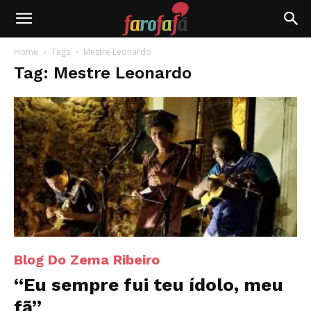
Farofafá
Home
Tags
Mestre Leonardo
Tag: Mestre Leonardo
Blog Do Zema Ribeiro
“Eu sempre fui teu ídolo, meu
fã”