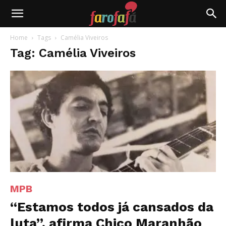
Farofafá
Home
Tags
Camélia Viveiros
Tag: Camélia Viveiros
MPB
“Estamos todos já cansados da
luta”, afirma Chico Maranhão