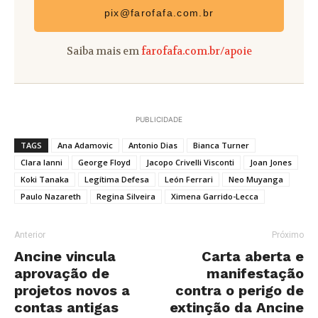
pix@farofafa.com.br
Saiba mais em
farofafa.com.br/apoie
PUBLICIDADE
TAGS
Ana Adamovic
Antonio Dias
Bianca Turner
Clara Ianni
George Floyd
Jacopo Crivelli Visconti
Joan Jones
Koki Tanaka
Legítima Defesa
León Ferrari
Neo Muyanga
Paulo Nazareth
Regina Silveira
Ximena Garrido-Lecca
Anterior
Próximo
Ancine vincula
Carta aberta e
aprovação de
manifestação
projetos novos a
contra o perigo de
contas antigas
extinção da Ancine