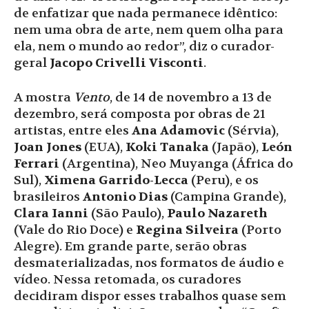
de enfatizar que nada permanece idêntico:
nem uma obra de arte, nem quem olha para
ela, nem o mundo ao redor”, diz o curador-
geral
Jacopo Crivelli Visconti
.
A mostra
Vento
, de 14 de novembro a 13 de
dezembro, será composta por obras de 21
artistas, entre eles
Ana Adamovic
(Sérvia),
Joan Jones
(EUA),
Koki Tanaka
(Japão),
León
Ferrari
(Argentina), Neo Muyanga (África do
Sul),
Ximena Garrido-Lecca
(Peru), e os
brasileiros
Antonio Dias
(Campina Grande),
Clara Ianni
(São Paulo),
Paulo Nazareth
(Vale do Rio Doce) e
Regina Silveira
(Porto
Alegre). Em grande parte, serão obras
desmaterializadas, nos formatos de áudio e
vídeo. Nessa retomada, os curadores
decidiram dispor esses trabalhos quase sem