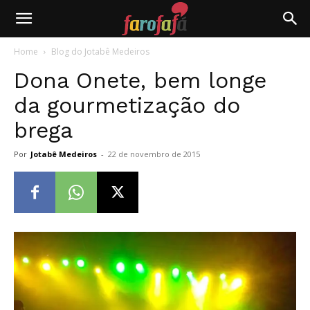
Farofafá
Home
Blog do Jotabê Medeiros
Dona Onete, bem longe
da gourmetização do
brega
Por
Jotabê Medeiros
-
22 de novembro de 2015