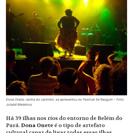
Dona Onete, rainha do carimbó, se apresentou no Festival Se Rasgum – Foto:
Jotabê Medeiros
Há 39 ilhas nos rios do entorno de Belém do
Pará.
Dona Onete
é o tipo de artefato
cultural capaz de ligar todas essas ilhas.