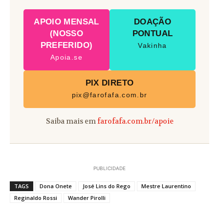
APOIO MENSAL
DOAÇÃO
(NOSSO
PONTUAL
PREFERIDO)
Vakinha
Apoia.se
PIX DIRETO
pix@farofafa.com.br
Saiba mais em
farofafa.com.br/apoie
PUBLICIDADE
TAGS
Dona Onete
José Lins do Rego
Mestre Laurentino
Reginaldo Rossi
Wander Pirolli