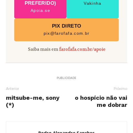
PREFERIDO)
Vakinha
Apoia.se
PIX DIRETO
pix@farofafa.com.br
Saiba mais em
farofafa.com.br/apoie
PUBLICIDADE
Anterior
Próximo
mitsube-me, sony
o hospício não vai
(*)
me dobrar
Pedro Alexandre Sanches