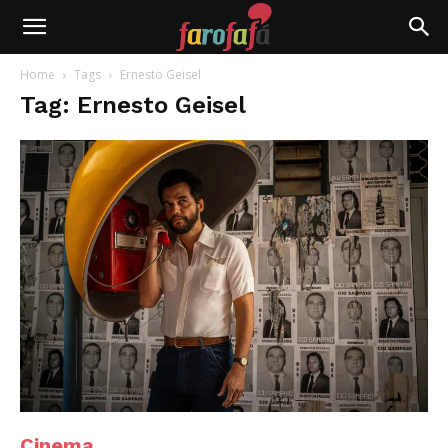
Farofafá
Home
Tags
Ernesto Geisel
Tag: Ernesto Geisel
Cinema