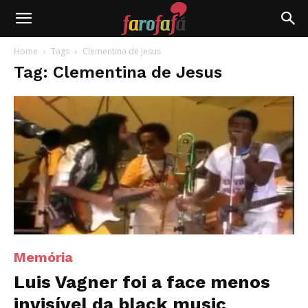
Farofafá
Home
Tags
Clementina de Jesus
Tag: Clementina de Jesus
Memória
Luis Vagner foi a face menos
invisível da black music