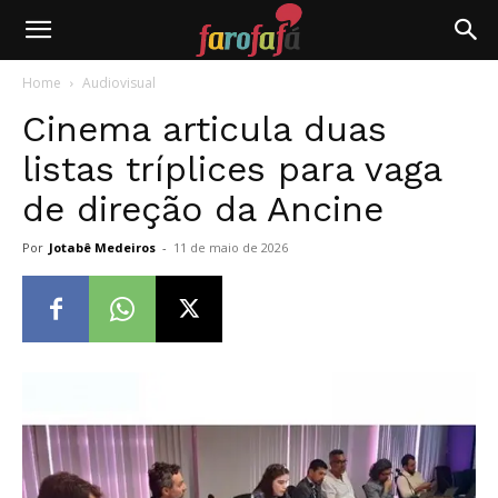
Farofafá
Home
Audiovisual
Cinema articula duas
listas tríplices para vaga
de direção da Ancine
Por
Jotabê Medeiros
-
11 de maio de 2026