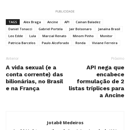
PUBLICIDADE
TAGS
Alex Braga
Ancine
API
Cainan Baladez
Daniel Tonacci
Gabriel Portela
Jair Bolsonaro
Janaína Brasil
Leo Edde
Lula
Marcial Renato
Minom Pinho
Monitor
Patricia Barcelos
Paulo Alcoforado
Ronda
Viviane Ferreira
Anterior
Próximo
A vida sexual (e a
API nega que
conta corrente) das
encabece
bilionárias, no Brasil
formulação de 2
e na França
listas tríplices para
a Ancine
Jotabê Medeiros