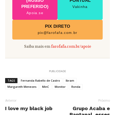
(NOSSO
PONTUAL
PREFERIDO)
Vakinha
Apoia.se
PIX DIRETO
pix@farofafa.com.br
Saiba mais em
farofafa.com.br/apoie
PUBLICIDADE
TAGS
Fernanda Rabello de Castro
Ibram
Margareth Menezes
MinC
Monitor
Ronda
Anterior
Próximo
I love my black job
Grupo Acaba e
Pantanal, esses