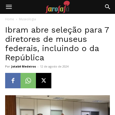
Farofafá
Home
Museologia
Ibram abre seleção para 7
diretores de museus
federais, incluindo o da
República
Por
Jotabê Medeiros
-
12 de agosto de 2024