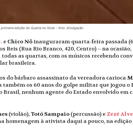
primeira edição do Quarta no Solar - foto: divulgação
.
e
Chico Nô
inauguraram quarta-feira passada (6)
os Reis (Rua Rio Branco, 420, Centro) – na ocasião
rá todas as quartas, com os músicos recebendo con
ar brasileira.
os do bárbaro assassinato da vereadora carioca
M
também os 60 anos do golpe militar que jogou o 
o Brasil, nenhum agente do Estado envolvido em 
mes
(violão),
Totó Sampaio
(percussão) e
Zezé Alve
ma homenagem à ativista daqui a pouco, na edição 