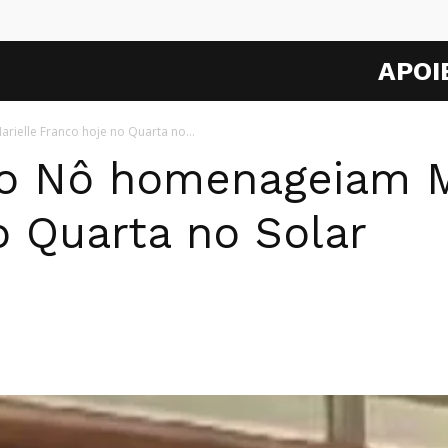
APOI
rielle Franco hoje no Quarta no...
ico Nô homenageiam M
o Quarta no Solar