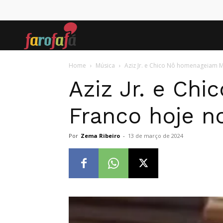
Farofafá
Home
Música
Aziz Jr. e Chico Nô homenageiam Ma
Aziz Jr. e Ch
Franco hoje n
Por
Zema Ribeiro
-
13 de março de 2024