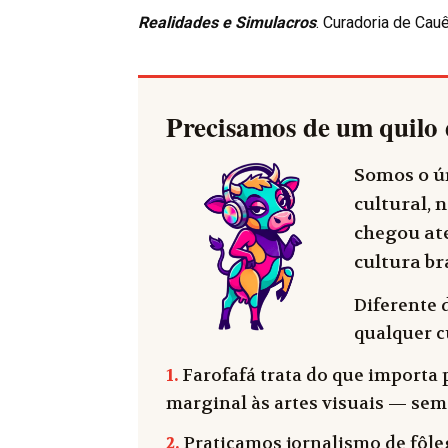
Realidades e Simulacros
. Curadoria de Cau
Precisamos de um quilo 
Somos o ún
cultural, n
chegou até
cultura bra
Diferente 
qualquer cu
1.
Farofafá trata do que importa p
marginal às artes visuais — sem
2.
Praticamos jornalismo de fôleg