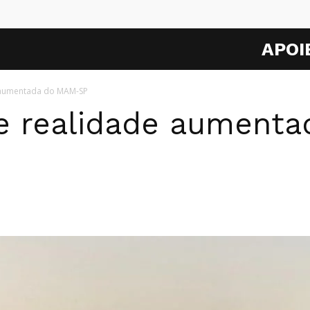
APOI
 aumentada do MAM-SP
de realidade aument