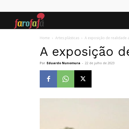
Farofafá
Home
Artes plásticas
A exposição de realidade
A exposição 
Por
Eduardo Nunomura
-
22 de julho de 2023