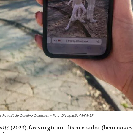
s Povos”, do Coletivo Coletores – Foto: Divulgação/MAM-SP
ante
(2023), faz surgir um disco voador (bem nos e