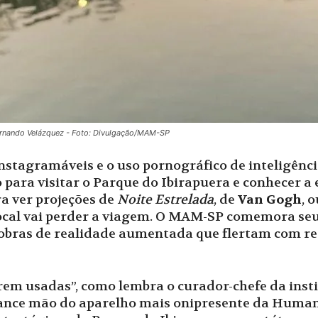
ernando Velázquez - Foto: Divulgação/MAM-SP
stagramáveis e o uso pornográfico de inteligência
para visitar o Parque do Ibirapuera e conhecer a
a ver projeções de
Noite Estrelada
, de
Van Gogh
, 
local vai perder a viagem. O MAM-SP comemora se
 obras de realidade aumentada que flertam com re
erem usadas”, como lembra o curador-chefe da inst
lance mão do aparelho mais onipresente da Humanid