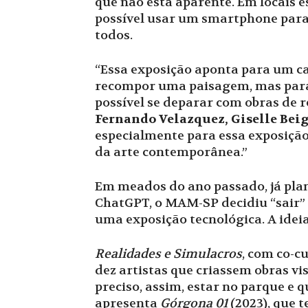
que não está aparente. Em locais e
possível usar um smartphone para v
todos.
“Essa exposição aponta para um ca
recompor uma paisagem, mas para c
possível se deparar com obras de
Fernando Velazquez, Giselle Bei
especialmente para essa exposição.
da arte contemporânea.”
Em meados do ano passado, já pla
ChatGPT, o MAM-SP decidiu “sair” 
uma exposição tecnológica. A ideia 
Realidades e Simulacros
, com co-c
dez artistas que criassem obras vi
preciso, assim, estar no parque e
apresenta
Górgona 01
(2023), que 