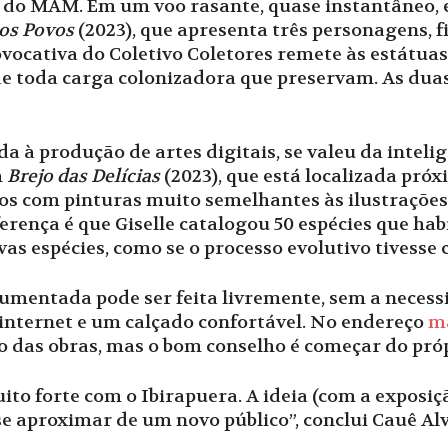
 do MAM. Em um voo rasante, quase instantâneo, e
os Povos
(2023), que apresenta três personagens, f
rovocativa do Coletivo Coletores remete às estátu
de toda carga colonizadora que preservam. As dua
a à produção de artes digitais, se valeu da intelig
m
Brejo das Delícias
(2023), que está localizada próxi
ros com pinturas muito semelhantes às ilustrações
iferença é que Giselle catalogou 50 espécies que ha
as espécies, como se o processo evolutivo tivesse
 aumentada pode ser feita livremente, sem a neces
 internet e um calçado confortável. No endereço
ma
o das obras, mas o bom conselho é começar do pr
 forte com o Ibirapuera. A ideia (com a exposição
e aproximar de um novo público”, conclui Cauê Alv