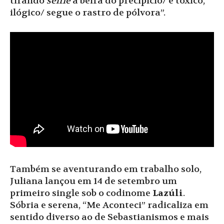
tirando
selfie
à beira do precipício/ é tóxico,
ilógico/ segue o rastro de pólvora”.
Também se aventurando em trabalho solo,
Juliana lançou em 14 de setembro um
primeiro single sob o codinome
Lazúli
.
Sóbria e serena, “Me Aconteci” radicaliza em
sentido diverso ao de Sebastianismos e mais