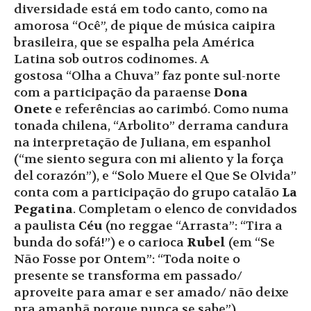
diversidade está em todo canto, como na
amorosa “Ocê”, de pique de música caipira
brasileira, que se espalha pela América
Latina sob outros codinomes. A
gostosa “Olha a Chuva” faz ponte sul-norte
com a participação da paraense
Dona
Onete
e referências ao carimbó. Como numa
tonada chilena, “Arbolito” derrama candura
na interpretação de Juliana, em espanhol
(“me siento segura con mi aliento y la força
del corazón”), e “Solo Muere el Que Se Olvida”
conta com a participação do grupo catalão
La
Pegatina
. Completam o elenco de convidados
a paulista
Céu
(no reggae “Arrasta”: “Tira a
bunda do sofá!”) e o carioca
Rubel
(em “Se
Não Fosse por Ontem”: “Toda noite o
presente se transforma em passado/
aproveite para amar e ser amado/ não deixe
pra amanhã porque nunca se sabe”).