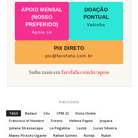
APOIO MENSAL
DOAÇÃO
(NOSSO
PONTUAL
PREFERIDO)
Vakinha
Apoia.se
PIX DIRETO
pix@farofafa.com.br
Saiba mais em
farofafa.com.br/apoie
PUBLICIDADE
TAGS
Badauí
Céu
CPM 22
Dona Onete
Francisco el Hombre
Fresno
Helena Papini
Josyara
Juliana Strassacapa
La Pegatina
Lazúli
Lucas Silveira
Mateo Piracés-Ugarte
Rafael Gomes
Ronda
Rubel