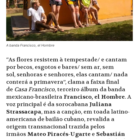
A banda Francisco, el Hombre
“As flores resistem à tempestade/ e cantam
por becos, esgotos e bares/ sem ar, sem
sol, senhoras e senhores, elas cantam/ nada
conterá a primavera”, clama a faixa final
de
Casa Francisco
, terceiro álbum da banda
mexicano-brasileira
Francisco, el Hombre
. A
voz principal é da sorocabana
Juliana
Strassacapa
, mas a canção, em toada latino-
americana de bailão cubano, revalida a
origem transnacional trazida pelos
irmãos
Mateo Piracés-Ugarte
e
Sebastián