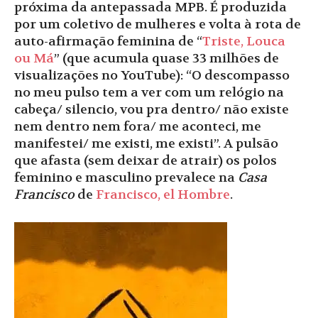
próxima da antepassada MPB. É produzida
por um coletivo de mulheres e volta à rota de
auto-afirmação feminina de “
Triste, Louca
ou Má
” (que acumula quase 33 milhões de
visualizações no YouTube): “O descompasso
no meu pulso tem a ver com um relógio na
cabeça/ silencio, vou pra dentro/ não existe
nem dentro nem fora/ me aconteci, me
manifestei/ me existi, me existi”. A pulsão
que afasta (sem deixar de atrair) os polos
feminino e masculino prevalece na
Casa
Francisco
de
Francisco, el Hombre
.