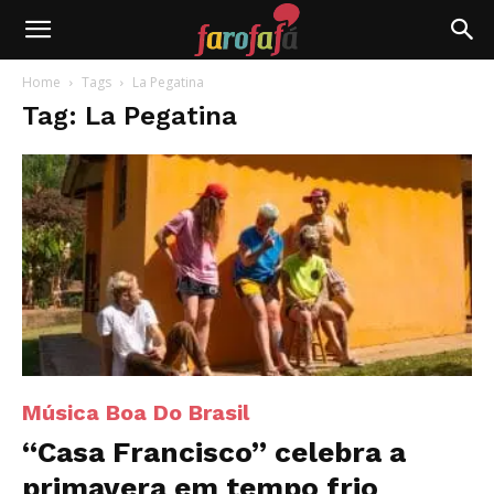
Farofafá
Home
Tags
La Pegatina
Tag: La Pegatina
Música Boa Do Brasil
“Casa Francisco” celebra a
primavera em tempo frio