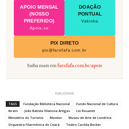
APOIO MENSAL
DOAÇÃO
(NOSSO
PONTUAL
PREFERIDO)
Vakinha
Apoia.se
PIX DIRETO
pix@farofafa.com.br
Saiba mais em
farofafa.com.br/apoie
PUBLICIDADE
TAGS
Fundação Biblioteca Nacional
Fundo Nacional de Cultura
Ibram
João Batista Vilanova Artigas
Lei Rouanet
Ministério do Turismo
Monitor
Museu de Arte de Londrina
Orquestra Filarmônica do Ceará
Teatro Cacilda Becker