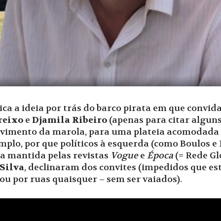
lica a ideia por trás do barco pirata em que convi
reixo
e
Djamila Ribeiro
(apenas para citar algu
vimento da marola, para uma plateia acomodada 
mplo, por que políticos à esquerda (como Boulos e
ra mantida pelas revistas
Vogue
e
Época
(= Rede Gl
Silva
, declinaram dos convites (impedidos que est
ou por ruas quaisquer – sem ser vaiados).