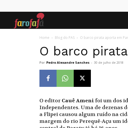
Farofafá
Home
Blog do PAS
O barco pirata aporta em Par
O barco pirat
Por
Pedro Alexandre Sanches
-
30 de julho de 2018
O editor
Cauê Ameni
foi um dos i
Independentes. Uma de dezenas de i
a Flipei causou algum ruído na cid
margem do rio Perequê-Açu um ide