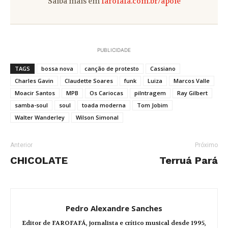
Saiba mais em
farofafa.com.br/apoie
PUBLICIDADE
TAGS
bossa nova
canção de protesto
Cassiano
Charles Gavin
Claudette Soares
funk
Luiza
Marcos Valle
Moacir Santos
MPB
Os Cariocas
pilntragem
Ray Gilbert
samba-soul
soul
toada moderna
Tom Jobim
Walter Wanderley
Wilson Simonal
Anterior
Próximo
CHICOLATE
Terruá Pará
Pedro Alexandre Sanches
Editor de FAROFAFÁ, jornalista e crítico musical desde 1995,