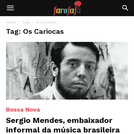
Farofafá
Home
Tags
Os Cariocas
Tag: Os Cariocas
Bossa Nova
Sergio Mendes, embaixador
informal da música brasileira