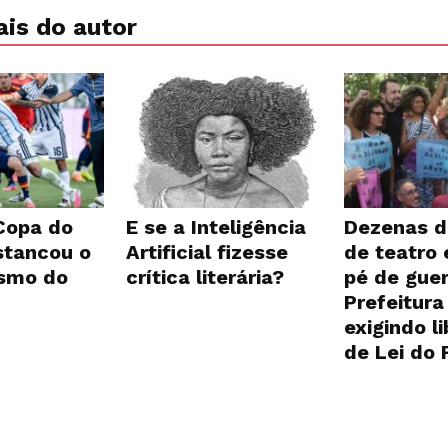
is do autor
 Copa do
E se a Inteligência
Dezenas d
tancou o
Artificial fizesse
de teatro
ismo do
crítica literária?
pé de guer
Prefeitura
exigindo l
de Lei do