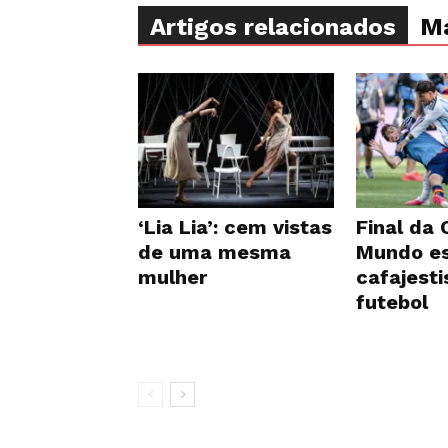
Artigos relacionados
Ma
‘Lia Lia’: cem vistas
Final da
de uma mesma
Mundo es
mulher
cafajest
futebol