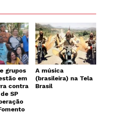
e grupos
A música
 estão em
(brasileira) na Tela
ra contra
Brasil
 de SP
iberação
 Fomento