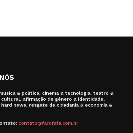
 NÓS
música & política, cinema & tecnologia, teatro &
 cultural, afirmação de gênero & identidade,
 hard news, resgate de cidadania & economia &
ontato:
contato@farofafa.com.br