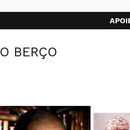
APOI
O BERÇO