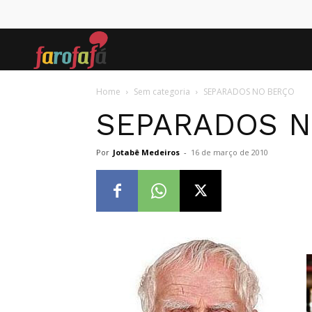
Farofafá
Home
Sem categoria
SEPARADOS NO BERÇO
SEPARADOS N
Por
Jotabê Medeiros
-
16 de março de 2010