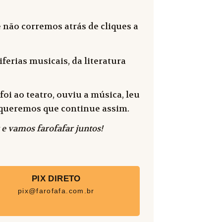
 não corremos atrás de cliques a
ferias musicais, da literatura
oi ao teatro, ouviu a música, leu
 e queremos que continue assim.
 e vamos farofafar juntos!
PIX DIRETO
pix@farofafa.com.br