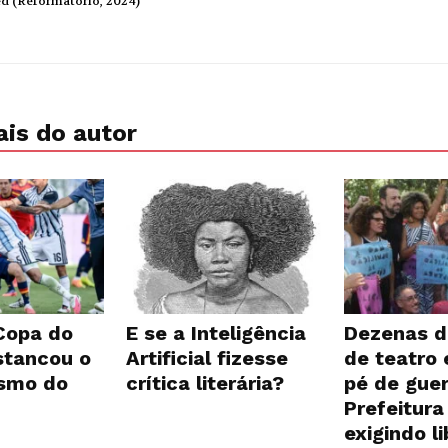
ed (Reformatório, 2024)
is do autor
 Copa do
E se a Inteligência
Dezenas d
tancou o
Artificial fizesse
de teatro
ismo do
crítica literária?
pé de guer
Prefeitura
exigindo l