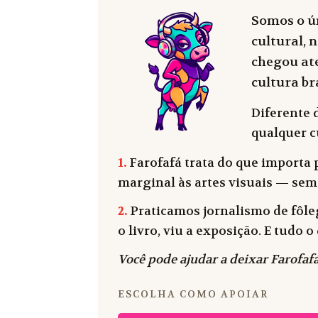
Somos o ún
cultural, n
chegou até
cultura bra
Diferente 
qualquer cu
1.
Farofafá trata do que importa p
marginal às artes visuais — sem
2.
Praticamos jornalismo de fôleg
o livro, viu a exposição. E tudo
Você pode ajudar a deixar Farofafá
ESCOLHA COMO APOIAR