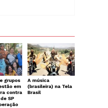
e grupos
A música
 estão em
(brasileira) na Tela
ra contra
Brasil
 de SP
iberação