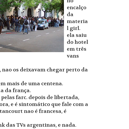
no
encalço
da
materia
l girl.
ela saiu
do hotel
em três
vans
n, nao os deixavam chegar perto da
bem mais de uma centena.
a da frança.
elas farc. depois de libertada,
ra, e é sintomático que fale com a
ancourt nao é francesa, é
k das TVs argentinas, e nada.