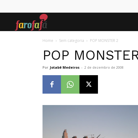
Farofafá
Home
Sem categoria
POP MONSTER 2
POP MONSTER
Por
Jotabê Medeiros
-
2 de dezembro de 2008