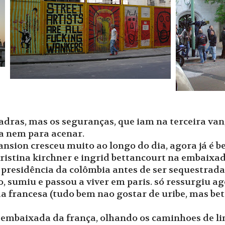
uadras, mas os seguranças, que iam na terceira va
la nem para acenar.
ansion cresceu muito ao longo do dia, agora já é 
istina kirchner e ingrid bettancourt na embaixad
 presidência da colômbia antes de ser sequestrada p
sumiu e passou a viver em paris. só ressurgiu ago
 francesa (tudo bem nao gostar de uribe, mas bett
 embaixada da frança, olhando os caminhoes de lin