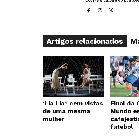
2021) e A Culpa é do Lou Re
Artigos relacionados
Ma
‘Lia Lia’: cem vistas
Final da
de uma mesma
Mundo es
mulher
cafajest
futebol