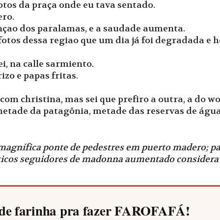
fotos da praça onde eu tava sentado.
ero.
nçao dos paralamas, e a saudade aumenta.
otos dessa regiao que um dia já foi degradada e ho
i, na calle sarmiento.
izo e papas fritas.
com christina, mas sei que prefiro a outra, a do wo
tade da patagônia, metade das reservas de água po
 magnífica ponte de pedestres em puerto madero; pai
áticos seguidores de madonna aumentado considerav
de farinha pra fazer
FAROFAFÁ
!