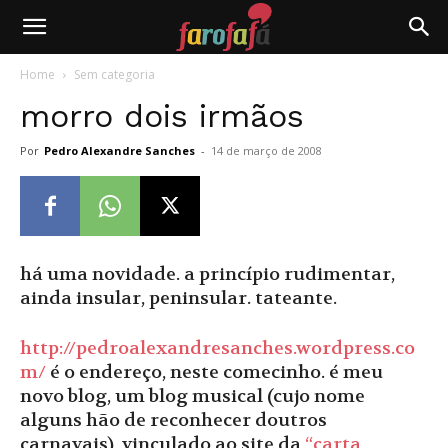
Farofafá
Home
Sem categoria
morro dois irmãos
Por
Pedro Alexandre Sanches
-
14 de março de 2008
há uma novidade. a princípio rudimentar,
ainda insular, peninsular. tateante.
http://pedroalexandresanches.wordpress.co
m/
é o endereço, neste comecinho. é meu
novo blog, um blog musical (cujo nome
alguns hão de reconhecer doutros
carnavais), vinculado ao site da
“carta