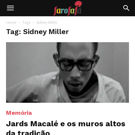
Farofafá
Home
Tags
Sidney Miller
Tag: Sidney Miller
Memória
Jards Macalé e os muros altos
da tradição