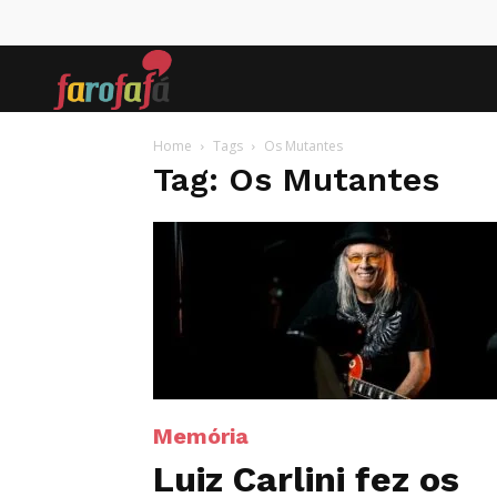
Farofafá
Home
Tags
Os Mutantes
Tag: Os Mutantes
Memória
Luiz Carlini fez os