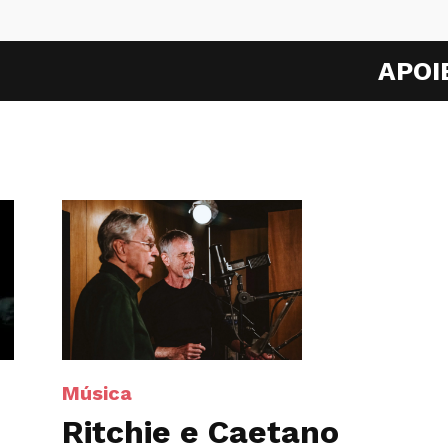
APOI
Música
Ritchie e Caetano